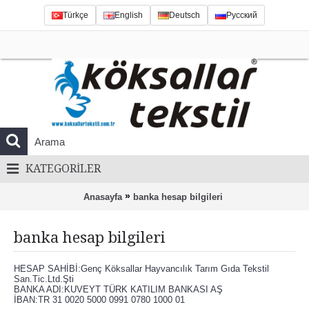
Türkçe
English
Deutsch
Русский
KATEGORILER
»
Anasayfa
banka hesap bilgileri
banka hesap bilgileri
HESAP SAHİBİ:
Genç Köksallar Hayvancılık Tarım Gıda Tekstil
San.Tic.Ltd.Şti
BANKA ADI:KUVEYT TÜRK KATILIM BANKASI AŞ
İBAN:TR 31 0020 5000 0991 0780 1000 01