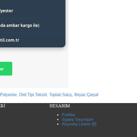
yester
yada ambar kargo ile)
til.com.tr
er
Polyester
,
Otel Tipi Tekstil
,
Toptan Satış
,
Beyaz Çarşaf
Rİ
HESABIM
Profilim
Sipariş Geçmişim
Alışveriş Listem (
0
)