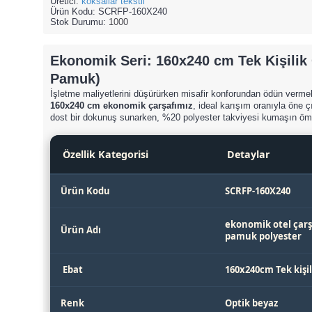
Üretici:
köksallar tekstil
Ürün Kodu:
SCRFP-160X240
Stok Durumu:
1000
Ekonomik Seri: 160x240 cm Tek Kişilik 
Pamuk)
İşletme maliyetlerini düşürürken misafir konforundan ödün vermek
160x240 cm ekonomik çarşafımız
, ideal karışım oranıyla öne ç
dost bir dokunuş sunarken, %20 polyester takviyesi kumaşın ömr
Özellik Kategorisi
Detaylar
Ürün Kodu
SCRFP-160X240
ekonomik otel çarşa
Ürün Adı
pamuk polyester
Ebat
160x240cm Tek kişil
Renk
Optik beyaz