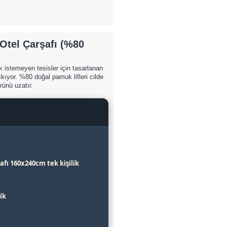
Otel Çarşafı (%80
 istemeyen tesisler için tasarlanan
ıkıyor. %80 doğal pamuk lifleri cilde
ünü uzatır.
fı 160x240cm tek kişilik
ik