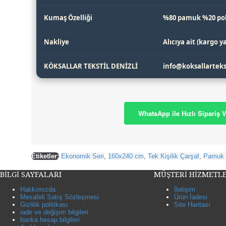
Kumaş Özelliği
%80 pamuk %20 pol
Nakliye
Alıcıya ait (kargo 
KÖKSALLAR TEKSTİL DENİZLİ
info@koksallarteks
WhatsApp ile Hızlı Sipariş V
Etiketler:
Ekonomik Seri
,
160x240 cm
,
Tek Kişilik Çarşaf
,
Pamuk 
BİLGİ SAYFALARI
MÜŞTERİ HİZMETLE
Hakkımızda
İletişim
Mesafeli Satış Sözleşmesi
Ürün İadesi
Gizlilik politikası
Site Haritası
iade ve değişim bilgileri
banka hesap bilgileri