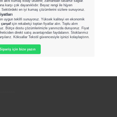
li akfil kumaş kolay ütülenir, zamandan tasarruf sağlar.
una karşı çok dayanıklıdır. Beyaz rengi ile hijyen
n. Sektördeki en iyi kumaş çözümlerini sizlere sunuyoruz.
iyatları
n uygun teklifi sunuyoruz. Yüksek kaliteyi en ekonomik
 çarşaf
için rekabetçi toptan fiyatlar alın. Toplu alım
ruz. Bütçe dostu çözümlerimizle yanınızda duruyoruz. Fiyat
Üreticiden direkt satış avantajından faydalanın. Stoklarımız
karşılarız. Köksallar Tekstil güvencesiyle işinizi kolaylaştırın.
Sipariş için bize yazın