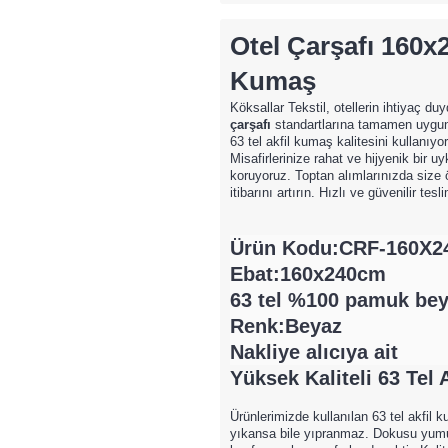
Otel Çarşafı
160x24
Kumaş
Köksallar Tekstil, otellerin ihtiyaç d
çarşafı
standartlarına tamamen uygund
63 tel akfil kumaş kalitesini kullanıyo
Misafirlerinize rahat ve hijyenik bir u
koruyoruz. Toptan alımlarınızda size öz
itibarını artırın. Hızlı ve güvenilir tes
Ürün Kodu:CRF-160X2
Ebat:160x240cm
63 tel %100 pamuk beya
Renk:Beyaz
Nakliye alıcıya ait
Yüksek Kaliteli 63 Tel
Ürünlerimizde kullanılan 63 tel akfil
yıkansa bile yıpranmaz. Dokusu yumuş