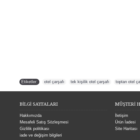
Etiketler:
otel çarşafı
,
tek kişilik otel çarşafı
,
toptan otel ça
BİLGİ SAYFALARI
MÜŞTERİ H
Hakkımızda
İletişim
Mesafeli Satış Sözleşmesi
Ürün İadesi
Gizlilik politikası
Site Haritası
iade ve değişim bilgileri