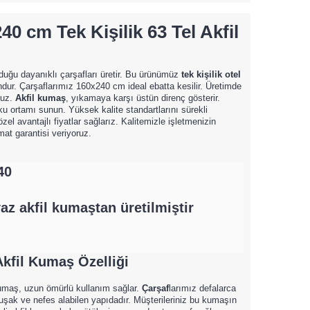
0 cm Tek Kişilik 63 Tel Akfil
uyduğu dayanıklı çarşafları üretir. Bu ürünümüz
tek kişilik otel
ur. Çarşaflarımız 160x240 cm ideal ebatta kesilir. Üretimde
ruz.
Akfil kumaş
, yıkamaya karşı üstün direnç gösterir.
yku ortamı sunun. Yüksek kalite standartlarını sürekli
el avantajlı fiyatlar sağlarız. Kalitemizle işletmenizin
limat garantisi veriyoruz.
40
z akfil kumaştan üretilmiştir
Akfil Kumaş
Özelliği
 kumaş, uzun ömürlü kullanım sağlar.
Çarşaf
larımız defalarca
ak ve nefes alabilen yapıdadır. Müşterileriniz bu kumaşın