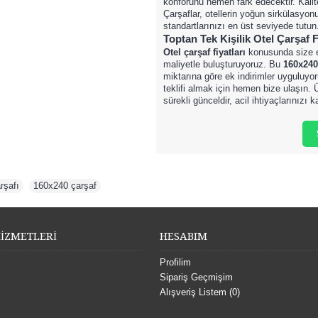
konforunu hemen fark edecektir. Kalite
Çarşaflar, otellerin yoğun sirkülasyon
standartlarınızı en üst seviyede tutu
Toptan Tek Kişilik
Otel Çarşaf F
Otel çarşaf fiyatları
konusunda size e
maliyetle buluşturuyoruz. Bu
160x240
miktarına göre ek indirimler uyguluyo
teklifi almak için hemen bize ulaşın. 
sürekli günceldir, acil ihtiyaçlarınızı 
rşafı
,
160x240 çarşaf
İZMETLERİ
HESABIM
Profilim
Sipariş Geçmişim
Alışveriş Listem (
0
)