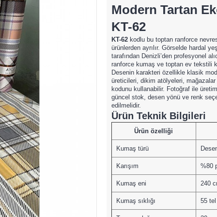
Modern Tartan E
KT-62
KT-62
kodlu bu toptan ranforce nevres
ürünlerden ayrılır. Görselde hardal yeş
tarafından Denizli’den profesyonel al
ranforce kumaş ve toptan ev tekstili k
Desenin karakteri özellikle klasik mo
üreticileri, dikim atölyeleri, mağazala
kodunu kullanabilir. Fotoğraf ile üreti
güncel stok, desen yönü ve renk seçe
edilmelidir.
Ürün Teknik Bilgileri
Ürün özelliği
Kumaş türü
Desen
Karışım
%80 p
Kumaş eni
240 
Kumaş sıklığı
55 tel