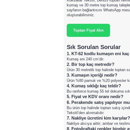
Köksallar Tekstil, Denizli toptan nevr
kumaş ve 30 metre top kumaş talepler
sayfanın bağlantısını WhatsApp mesaj
oluşturabilirsiniz.
Toptan Fiyat Alın
Sık Sorulan Sorular
1. KT-62 kodlu kumaşın eni kaç
Kumaş eni 240 cm’dir.
2. Bir top kaç metredir?
Ürün 30 metrelik top halinde toptan sa
3. Kumaşın içeriği nedir?
Ürün %80 pamuk ve %20 polyester kar
4. Kumaş sıklığı kaç teldir?
Bu ranforce kumaş 55 tel dokuma sıklı
5. Fiyat ve KDV oranı nedir?
6. Perakende satış yapılıyor m
Bu ürün top halinde toptan satış içind
Tekstil’den alınmalıdır.
7. Nakliye ücretini kim karşılar?
Nakliye alıcıya aittir; ambar ve tesli
8. Fotoğraftaki renkler birebir 