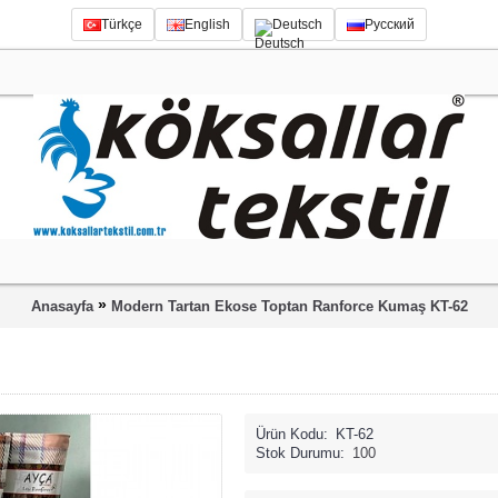
Türkçe
English
Deutsch
Русский
»
Anasayfa
Modern Tartan Ekose Toptan Ranforce Kumaş KT-62
Ürün Kodu:
KT-62
Stok Durumu:
100