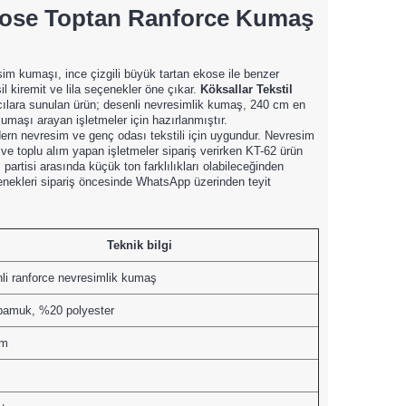
kose Toptan Ranforce Kumaş
im kumaşı, ince çizgili büyük tartan ekose ile benzer
il kiremit ve lila seçenekler öne çıkar.
Köksallar Tekstil
ıcılara sunulan ürün; desenli nevresimlik kumaş, 240 cm en
umaşı arayan işletmeler için hazırlanmıştır.
dern nevresim ve genç odası tekstili için uygundur. Nevresim
r ve toplu alım yapan işletmeler sipariş verirken KT-62 ürün
m partisi arasında küçük ton farklılıkları olabileceğinden
nekleri sipariş öncesinde WhatsApp üzerinden teyit
Teknik bilgi
li ranforce nevresimlik kumaş
amuk, %20 polyester
cm