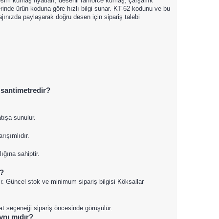
esim kumaş fiyatları, desenli ranforce kumaş, çarşaflık
inde ürün koduna göre hızlı bilgi sunar. KT-62 kodunu ve bu
ınızda paylaşarak doğru desen için sipariş talebi
 santimetredir?
tışa sunulur.
ışımlıdır.
ğına sahiptir.
u?
ir. Güncel stok ve minimum sipariş bilgisi Köksallar
mat seçeneği sipariş öncesinde görüşülür.
aynı mıdır?