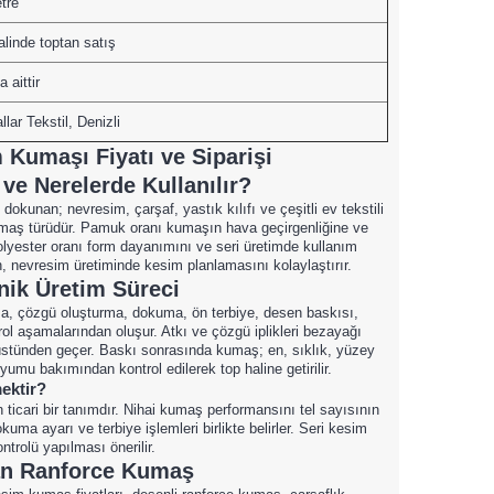
tre
alinde toptan satış
a aittir
lar Tekstil, Denizli
Kumaşı Fiyatı ve Siparişi
e Nerelerde Kullanılır?
okunan; nevresim, çarşaf, yastık kılıfı ve çeşitli ev tekstili
kumaş türüdür. Pamuk oranı kumaşın hava geçirgenliğine ve
lyester oranı form dayanımını ve seri üretimde kullanım
n, nevresim üretiminde kesim planlamasını kolaylaştırır.
ik Üretim Süreci
ma, çözgü oluşturma, dokuma, ön terbiye, desen baskısı,
ol aşamalarından oluşur. Atkı ve çözgü iplikleri bezayağı
 üstünden geçer. Baskı sonrasında kumaş; en, sıklık, yüzey
umu bakımından kontrol edilerek top haline getirilir.
ektir?
n ticari bir tanımdır. Nihai kumaş performansını tel sayısının
kuma ayarı ve terbiye işlemleri birlikte belirler. Seri kesim
rolü yapılması önerilir.
tan Ranforce Kumaş