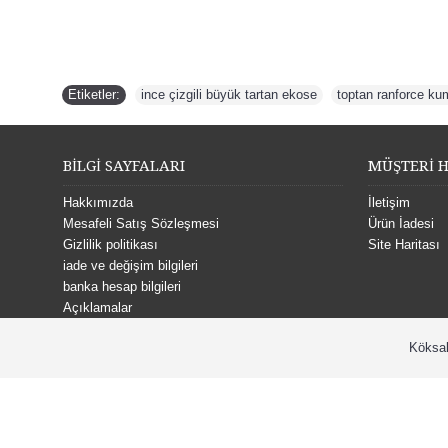
Etiketler:
ince çizgili büyük tartan ekose
,
toptan ranforce k
BİLGİ SAYFALARI
MÜŞTERİ H
Hakkımızda
İletişim
Mesafeli Satış Sözleşmesi
Ürün İadesi
Gizlilik politikası
Site Haritası
iade ve değişim bilgileri
banka hesap bilgileri
Açıklamalar
Köksal