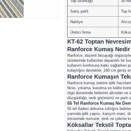
Top uzunluğu
30 me
Satış şekli
Top h
Nakliye
Alıcıy
Üretici firma
Köksal
KT-62 Toptan Nevresim 
Ranforce Kumaş Nedir v
Ranforce, düzenli bezayağı örgüsüyle d
ürünlerinde kullanılan dayanıklı bir 
kullanım konforuna katkı sağlarken po
kolaylığını destekler. 240 cm geniş e
Ranforce Kumaşın Tekn
Ranforce kumaş üretimi iplik hazırla
fikse, yıkama, kurutma ve kalite kontr
örgü düzeninde birbirinin altından ve
düzgünlüğü, renk görünümü ve parti uy
55 Tel Ranforce Kumaş Ne Dem
55 tel ifadesi dokuma sıklığını belirte
yanında iplik yapısı, karışım oranı, do
öncesinde numune, renk ve çekme kont
Köksallar Tekstil Top