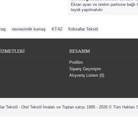
Ekran ayarı ve üretim partisine bağlı 
teyidi yapılmalıdır.
umaş
,
nevresimlik kumaş
,
KT-62
,
Köksallar Tekstil
İZMETLERİ
HESABIM
Profilim
Sipariş Geçmişim
Alışveriş Listem (
0
)
lar Tekstil - Otel Tekstil İmalatı ve Toptan satışı 1995 - 2026 © Tüm Hakları S