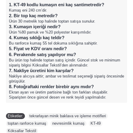
1. KT-49 kodlu kumaşın eni kaç santimetredir?
Kumaş eni 240 cm’dir.
2. Bir top kaç metredir?
Ürün 30 metrelik top halinde toptan satışa sunulur.
3. Kumaşın içeriği nedir?
Ürün %80 pamuk ve %20 polyester karışımlıdır.
4. Kumaş sıklığı kaç teldir?
Bu ranforce kumaş 55 tel dokuma sıklığına sahiptir.
5. Fiyat ve KDV oranı nedir?
6. Perakende satış yapılıyor mu?
Bu ürün top halinde toptan satış içindir. Güncel stok ve minimum
sipariş bilgisi Köksallar Tekstil’den alınmalıdır.
7. Nakliye ücretini kim karşılar?
Nakliye alıcıya aittir; ambar ve teslimat seçeneği sipariş öncesinde
görüşülür.
8. Fotoğraftaki renkler birebir aynı mıdır?
Ekran ayarı ve üretim partisine bağlı ton farkları oluşabilir.
Siparişten önce güncel desen ve renk teyidi yapılmalıdır.
Etiketler:
tekrarlayan minik baklava ve işleme motifleri
,
toptan ranforce kumaş
,
nevresimlik kumaş
,
KT-49
,
Köksallar Tekstil