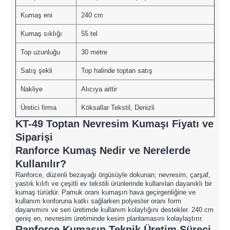
Kumaş eni
240 cm
Kumaş sıklığı
55 tel
Top uzunluğu
30 metre
Satış şekli
Top halinde toptan satış
Nakliye
Alıcıya aittir
Üretici firma
Köksallar Tekstil, Denizli
KT-49 Toptan Nevresim Kumaşı Fiyatı ve
Siparişi
Ranforce Kumaş Nedir ve Nerelerde
Kullanılır?
Ranforce, düzenli bezayağı örgüsüyle dokunan; nevresim, çarşaf,
yastık kılıfı ve çeşitli ev tekstili ürünlerinde kullanılan dayanıklı bir
kumaş türüdür. Pamuk oranı kumaşın hava geçirgenliğine ve
kullanım konforuna katkı sağlarken polyester oranı form
dayanımını ve seri üretimde kullanım kolaylığını destekler. 240 cm
geniş en, nevresim üretiminde kesim planlamasını kolaylaştırır.
Ranforce Kumaşın Teknik Üretim Süreci