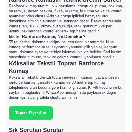
Ranforce kumaş üretimi iplik hazırlama, çözgü oluşturma, dokuma,
ön terbiye, desen baskısı, fikse, yıkama, kurutma ve kalite kontrol
aşamalarından oluşur. Atkı ve çözgü iplikleri bezayağı örgü
düzeninde birbirinin altından ve üstünden geçer. Baskı sonrasında
kumaş; en, sıklık, yüzey düzgünlüğü, renk görünümü ve parti
uyumu bakımından kontrol edilerek top haline getirilir.
55 Tel Ranforce Kumaş Ne Demektir?
55 tel ifadesi dokuma sıklığını belirten ticari bir tanımdır. Nihai
kumaş performansını tel sayısının yanında iplik yapısı, karışım
oranı, dokuma ayarı ve terbiye işlemleri birlikte belirler. Seri kesim
öncesinde numune, renk ve çekme kontrolü yapılması önerilir.
Köksallar Tekstil Toptan Ranforce
Kumaş
Köksallar Tekstil, Denizli toptan nevresim kumaş fiyatları, desenli
ranforce kumaş, çarşaflık kumaş ve 30 metre top kumaş
taleplerinde ürün koduna göre hızlı bilgi sunar. KT-49 kodunu ve bu
sayfanın bağlantısını WhatsApp mesajınızda paylaşarak doğru
desen için sipariş talebi oluşturabilirsiniz.
Toptan Fiyat Alın
Sık Sorulan Sorular