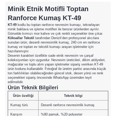
Minik Etnik Motifli Toptan
Ranforce Kumaş KT-49
KT-49
kodlu bu toptan ranforce nevresim kumaşı, tekrarlayan
minik baklava ve işleme motifleri ile benzer ürünlerden ayrılır.
Görselde kırmızı mor kahve ve çok renkli seçenekler öne çıkar.
Köksallar Tekstil
tarafından Denizli’den profesyonel alıcılara
sunulan ürün; desenli nevresimlik kumaş, 240 cm en ranforce
kumaş ve toptan ev tekstili kumaşı arayan işletmeler için
hazırlanmıştır.
Desenin karakteri özellikle sade etnik nevresim ve çarşaf
koleksiyonları için uygundur. Nevresim üreticileri, dikim atölyeleri,
mağazalar ve toplu alım yapan işletmeler sipariş verirken KT-49
ürün kodunu kullanabilir. Fotoğraf ile üretim partisi arasında küçük
ton farklılıkları olabileceğinden güncel stok, desen yönü ve renk
seçenekleri sipariş öncesinde WhatsApp üzerinden teyit
edilmelidir.
Ürün Teknik Bilgileri
Ürün özelliği
Teknik bilgi
Kumaş türü
Desenli ranforce nevresimlik kumaş
Karışım
%80 pamuk, %20 polyester