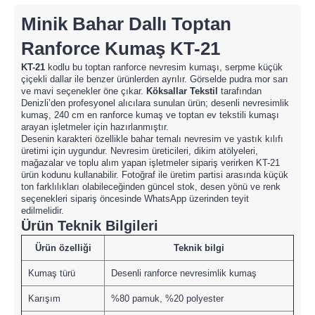
Minik Bahar Dallı Toptan
Ranforce Kumaş KT-21
KT-21
kodlu bu toptan ranforce nevresim kumaşı, serpme küçük
çiçekli dallar ile benzer ürünlerden ayrılır. Görselde pudra mor sarı
ve mavi seçenekler öne çıkar.
Köksallar Tekstil
tarafından
Denizli’den profesyonel alıcılara sunulan ürün; desenli nevresimlik
kumaş, 240 cm en ranforce kumaş ve toptan ev tekstili kumaşı
arayan işletmeler için hazırlanmıştır.
Desenin karakteri özellikle bahar temalı nevresim ve yastık kılıfı
üretimi için uygundur. Nevresim üreticileri, dikim atölyeleri,
mağazalar ve toplu alım yapan işletmeler sipariş verirken KT-21
ürün kodunu kullanabilir. Fotoğraf ile üretim partisi arasında küçük
ton farklılıkları olabileceğinden güncel stok, desen yönü ve renk
seçenekleri sipariş öncesinde WhatsApp üzerinden teyit
edilmelidir.
Ürün Teknik Bilgileri
Ürün özelliği
Teknik bilgi
Kumaş türü
Desenli ranforce nevresimlik kumaş
Karışım
%80 pamuk, %20 polyester