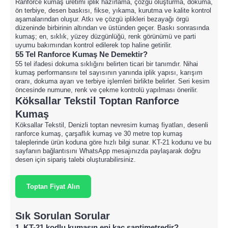
Ranforce kumaş üretimi iplik hazırlama, çözgü oluşturma, dokuma,
ön terbiye, desen baskısı, fikse, yıkama, kurutma ve kalite kontrol
aşamalarından oluşur. Atkı ve çözgü iplikleri bezayağı örgü
düzeninde birbirinin altından ve üstünden geçer. Baskı sonrasında
kumaş; en, sıklık, yüzey düzgünlüğü, renk görünümü ve parti
uyumu bakımından kontrol edilerek top haline getirilir.
55 Tel Ranforce Kumaş Ne Demektir?
55 tel ifadesi dokuma sıklığını belirten ticari bir tanımdır. Nihai
kumaş performansını tel sayısının yanında iplik yapısı, karışım
oranı, dokuma ayarı ve terbiye işlemleri birlikte belirler. Seri kesim
öncesinde numune, renk ve çekme kontrolü yapılması önerilir.
Köksallar Tekstil Toptan Ranforce
Kumaş
Köksallar Tekstil, Denizli toptan nevresim kumaş fiyatları, desenli
ranforce kumaş, çarşaflık kumaş ve 30 metre top kumaş
taleplerinde ürün koduna göre hızlı bilgi sunar. KT-21 kodunu ve bu
sayfanın bağlantısını WhatsApp mesajınızda paylaşarak doğru
desen için sipariş talebi oluşturabilirsiniz.
Toptan Fiyat Alın
Sık Sorulan Sorular
1. KT-21 kodlu kumaşın eni kaç santimetredir?