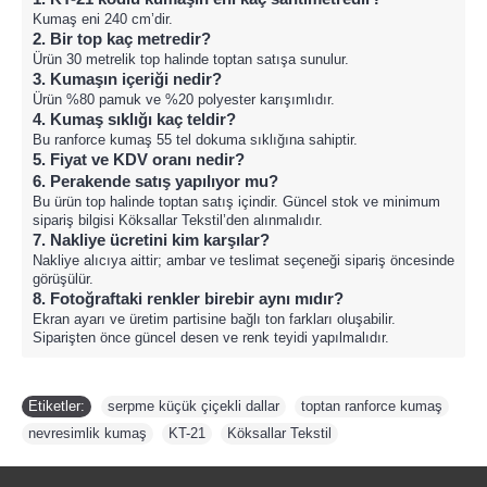
Kumaş eni 240 cm’dir.
2. Bir top kaç metredir?
Ürün 30 metrelik top halinde toptan satışa sunulur.
3. Kumaşın içeriği nedir?
Ürün %80 pamuk ve %20 polyester karışımlıdır.
4. Kumaş sıklığı kaç teldir?
Bu ranforce kumaş 55 tel dokuma sıklığına sahiptir.
5. Fiyat ve KDV oranı nedir?
6. Perakende satış yapılıyor mu?
Bu ürün top halinde toptan satış içindir. Güncel stok ve minimum
sipariş bilgisi Köksallar Tekstil’den alınmalıdır.
7. Nakliye ücretini kim karşılar?
Nakliye alıcıya aittir; ambar ve teslimat seçeneği sipariş öncesinde
görüşülür.
8. Fotoğraftaki renkler birebir aynı mıdır?
Ekran ayarı ve üretim partisine bağlı ton farkları oluşabilir.
Siparişten önce güncel desen ve renk teyidi yapılmalıdır.
Etiketler:
serpme küçük çiçekli dallar
,
toptan ranforce kumaş
,
nevresimlik kumaş
,
KT-21
,
Köksallar Tekstil