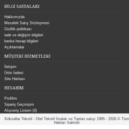
BİLGİ SAYFALARI
Hakkımızda
Mesafeli Satış Sözleşmesi
Gizlilik politikası
iade ve değişim bilgileri
banka hesap bilgileri
Açıklamalar
MÜŞTERİ HİZMETLERİ
İletişim
Ürün İadesi
Site Haritası
HESABIM
Profilim
Sipariş Geçmişim
Alışveriş Listem (
0
)
Köksallar Tekstil - Otel Tekstil İmalatı ve Toptan satışı 1995 - 2026 © Tüm
Hakları Saklıdır