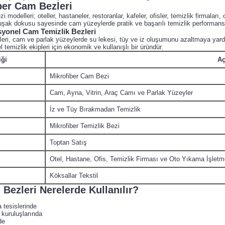
ber Cam Bezleri
 modelleri; oteller, hastaneler, restoranlar, kafeler, ofisler, temizlik firmalar
şak dokusu sayesinde cam yüzeylerde pratik ve başarılı temizlik performans
syonel Cam Temizlik Bezleri
eri, cam ve parlak yüzeylerde su lekesi, tüy ve iz oluşumunu azaltmaya yardım
temizlik ekipleri için ekonomik ve kullanışlı bir üründür.
iği
Aç
Mikrofiber Cam Bezi
Cam, Ayna, Vitrin, Araç Camı ve Parlak Yüzeyler
İz ve Tüy Bırakmadan Temizlik
Mikrofiber Temizlik Bezi
Toptan Satış
Otel, Hastane, Ofis, Temizlik Firması ve Oto Yıkama İşletme
Köksallar Tekstil
Bezleri Nerelerde Kullanılır?
 tesislerinde
 kuruluşlarında
de