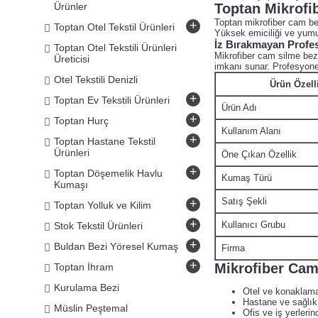
Ürünler
Toptan Mikrofi
Toptan mikrofiber cam bezi
+
Toptan Otel Tekstil Ürünleri
Yüksek emiciliği ve yumu
İz Bırakmayan Profe
Toptan Otel Tekstili Ürünleri
Mikrofiber cam silme bezl
Üreticisi
imkanı sunar. Profesyonel 
Otel Tekstili Denizli
Ürün Özell
+
Toptan Ev Tekstili Ürünleri
Ürün Adı
+
Toptan Hurç
Kullanım Alanı
+
Toptan Hastane Tekstil
Ürünleri
Öne Çıkan Özellik
+
Toptan Döşemelik Havlu
Kumaş Türü
Kumaşı
Satış Şekli
+
Toptan Yolluk ve Kilim
+
Kullanıcı Grubu
Stok Tekstil Ürünleri
+
Buldan Bezi Yöresel Kumaş
Firma
+
Mikrofiber Cam 
Toptan İhram
Kurulama Bezi
Otel ve konaklama
Hastane ve sağlık
Müslin Peştemal
Ofis ve iş yerlerin