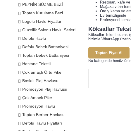
Restoran, kafe v
PEYNİR SÜZME BEZİ
Mağaza vitrin temi
Oto yıkama ve ara
Toptan Kurulama Bezi
Ev temizliğinde
Profesyonel temizl
Logolu Havlu Fiyatları
Köksallar Teks
Güzellik Salonu Havlu Setleri
Köksallar Tekstil olarak 
Defolu Havlu
bizimle WhatsApp üzerinde
Defolu Bebek Battaniyesi
Toptan Fiyat Al
Toptan Bebek Battaniyesi
Bu kategoride henüz ürü
Hastane Tekstili
Çok amaçlı Örtü Pike
Baskılı Plaj Havlusu
Promosyon Plaj Havlusu
Çok Amaçlı Pike
Promosyon Havlu
Toptan Berber Havlusu
Defolu Havlu Fiyatları