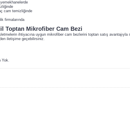
e yemekhanelerde
zliğinde
ç cam temizliğinde
ik firmalarında
til Toptan Mikrofiber Cam Bezi
işletmelerin ihtiyacına uygun mikrofiber cam bezlerini toptan satış avantajıyla
n iletişime geçebilirsiniz.
n Yok.