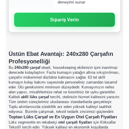
deneyimi sunar
Sipariş Verin
Üstün Ebat Avantajı:
240x280 Çarşaf
ın
Profesyonelliği
Bu
240x280 çarşaf
ebadı, housekeeping ekibinizin işini inanılmaz
derecede kolaylaştırır. Fazla kumaşın yatağın altına sıkıştırılması,
çarşafın mükemmel düzlükte kalmasını sağlar. 63 tel akfil
kumaşın kolay bakımı sayesinde personeliniz zamandan tasarruf
eder. Ütü gereksinimi minimum düzeydedir. Kumaşımızın nefes
alan yapısı, misafirlerinize rahat ve kesintisiz bir uyku garantiler.
Kaliteli
akfil lüks çarşaf
tercihi, otelinizin hizmet kalitesini yansıtır.
Tüm üretim süreçlerimiz uluslararası standartlarda gerçekleşir.
Toplu alımlarınızda süreklilik arz eden yüksek kaliteyi taahhüt
ediyoruz. Bizimle çalışmak, tekstil tedarik zincirinizi güçlendirir.
Toptan Lüks Çarşaf ve
En Uygun Otel Çarşafı Fiyatları
Lüks segmentte en rekabetçi
otel çarşafı fiyatları
için Köksallar
Tekstil'i tercih edin. Yüksek kaliteyi en ekonomik koşullarda