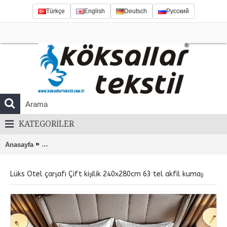
Türkçe
English
Deutsch
Русский
KATEGORILER
»
Anasayfa
Lüks Otel çarşafı Çift kişilik 240x280cm 63 tel akfil kumaş
Lüks Otel çarşafı Çift kişilik 240x280cm 63 tel akfil kumaş