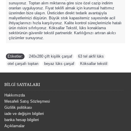
sunuyoruz. Toptan alım miktarına göre size özel cazip indirim
oranları uyguluyoruz. Fiyat teklifi almak için kurumsal hattımız
üzerinden bize ulaşın. Üreticiden direkt tedarik avantajıyla
maliyetlerinizi düşürün. Büyük stok kapasitemiz sayesinde acil
ihtiyaçlarınızı hızla karşılıyoruz. Kalite kontrol süreçlerimizle hatalı
ürün riskini sıfırlıyoruz. Köksallar Tekstil, lüks konaklama
sektörünün güvenilir tekstil partneridir. Karlılığınızı artıran akılcı
çözümler sunuyoruz.
Etiketler:
240x280 çift kişilik çarşaf
,
63 tel akfil lüks
,
otel çarşafı toptan
,
beyaz lüks çarşaf
,
Köksallar tekstil
BİLGİ SAYFALARI
Hakkımızda
Mesafeli Satış Sözleşmesi
Gizlilik politikası
iade ve değişim bilgileri
banka hesap bilgileri
Açıklamalar