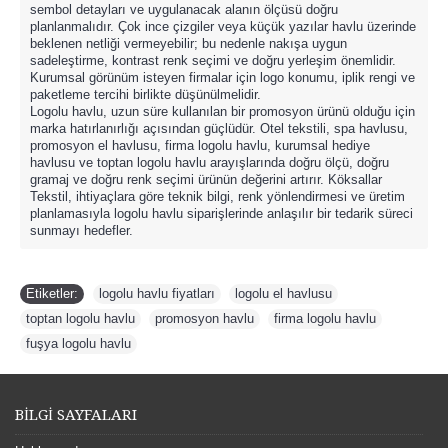
sembol detayları ve uygulanacak alanın ölçüsü doğru
planlanmalıdır. Çok ince çizgiler veya küçük yazılar havlu üzerinde
beklenen netliği vermeyebilir; bu nedenle nakışa uygun
sadeleştirme, kontrast renk seçimi ve doğru yerleşim önemlidir.
Kurumsal görünüm isteyen firmalar için logo konumu, iplik rengi ve
paketleme tercihi birlikte düşünülmelidir.
Logolu havlu, uzun süre kullanılan bir promosyon ürünü olduğu için
marka hatırlanırlığı açısından güçlüdür. Otel tekstili, spa havlusu,
promosyon el havlusu, firma logolu havlu, kurumsal hediye
havlusu ve toptan logolu havlu arayışlarında doğru ölçü, doğru
gramaj ve doğru renk seçimi ürünün değerini artırır. Köksallar
Tekstil, ihtiyaçlara göre teknik bilgi, renk yönlendirmesi ve üretim
planlamasıyla logolu havlu siparişlerinde anlaşılır bir tedarik süreci
sunmayı hedefler.
Etiketler:
logolu havlu fiyatları
,
logolu el havlusu
,
toptan logolu havlu
,
promosyon havlu
,
firma logolu havlu
,
fuşya logolu havlu
BİLGİ SAYFALARI