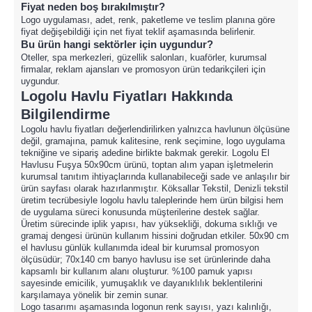
Fiyat neden boş bırakılmıştır?
Logo uygulaması, adet, renk, paketleme ve teslim planına göre
fiyat değişebildiği için net fiyat teklif aşamasında belirlenir.
Bu ürün hangi sektörler için uygundur?
Oteller, spa merkezleri, güzellik salonları, kuaförler, kurumsal
firmalar, reklam ajansları ve promosyon ürün tedarikçileri için
uygundur.
Logolu Havlu Fiyatları Hakkında
Bilgilendirme
Logolu havlu fiyatları değerlendirilirken yalnızca havlunun ölçüsüne
değil, gramajına, pamuk kalitesine, renk seçimine, logo uygulama
tekniğine ve sipariş adedine birlikte bakmak gerekir. Logolu El
Havlusu Fuşya 50x90cm ürünü, toptan alım yapan işletmelerin
kurumsal tanıtım ihtiyaçlarında kullanabileceği sade ve anlaşılır bir
ürün sayfası olarak hazırlanmıştır. Köksallar Tekstil, Denizli tekstil
üretim tecrübesiyle logolu havlu taleplerinde hem ürün bilgisi hem
de uygulama süreci konusunda müşterilerine destek sağlar.
Üretim sürecinde iplik yapısı, hav yüksekliği, dokuma sıklığı ve
gramaj dengesi ürünün kullanım hissini doğrudan etkiler. 50x90 cm
el havlusu günlük kullanımda ideal bir kurumsal promosyon
ölçüsüdür; 70x140 cm banyo havlusu ise set ürünlerinde daha
kapsamlı bir kullanım alanı oluşturur. %100 pamuk yapısı
sayesinde emicilik, yumuşaklık ve dayanıklılık beklentilerini
karşılamaya yönelik bir zemin sunar.
Logo tasarımı aşamasında logonun renk sayısı, yazı kalınlığı,