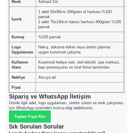
Renk
Antrasit Gri
1 adet 50x90cm 200gram el havlusu %100
pamuk
İçerik
1 adet 70x140cm banyo havlusu 400gram %100
pamuk
Kumaş
%100 pamuk
Logo
Nakış, dokuma etiket veya üretim planına
Uygulaması
uygun kurumsal çalışma
Kullanım
Kurumsal hediye seti, otel tekstili, spa merkezi,
Alanı
bayi promosyonu ve özel firma tanıtımları
Nakliye
Alıcıya ait
Fiyat
Sipariş ve WhatsApp İletişim
Ürünle ilgili adet, logo uygulaması, üretim süresi ve renk çalışması
için WhatsApp üzerinden hızlıca bilgi alabilirsiniz.
Toptan Fiyat Alın
Sık Sorulan Sorular