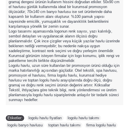
gramaj dengesi ürünün kullanım hissini doğrudan etkiler. 50x90 cm
el havlusu günlük kullanımda ideal bir kurumsal promosyon
ölçüsüdür; 70x140 cm banyo havlusu ise set ürünlerinde daha
kapsamlı bir kullanım alanı oluşturur. %100 pamuk yapısı
sayesinde emicilik, yumuşaklık ve dayanıklılık beklentilerini
karşılamaya yönelik bir zemin sunar.
Logo tasarımı aşamasında logonun renk sayısı, yazı kalınlığı,
sembol detayları ve uygulanacak alanın ölçüsü doğru
planlanmalıdır. Çok ince çizgiler veya küçük yazılar havlu üzerinde
beklenen netliği vermeyebilir; bu nedenle nakışa uygun
sadeleştirme, kontrast renk seçimi ve doğru yerleşim önemlidir.
Kurumsal görünüm isteyen firmalar için logo konumu, iplik rengi ve
paketleme tercihi birlikte düşünülmelidir.
Logolu havlu, uzun süre kullanılan bir promosyon ürünü olduğu için
marka hatırlanırlığı açısından güçlüdür. Otel tekstili, spa havlusu,
promosyon el havlusu, firma logolu havlu, kurumsal hediye
havlusu ve toptan logolu havlu arayışlarında doğru ölçü, doğru
gramaj ve doğru renk seçimi ürünün değerini artırır. Köksallar
Tekstil, ihtiyaçlara göre teknik bilgi, renk yönlendirmesi ve üretim
planlamasıyla logolu havlu siparişlerinde anlaşılır bir tedarik süreci
sunmayı hedefler.
Etiketler:
logolu havlu fiyatları
,
logolu havlu takımı
,
logolu banyo havlusu
,
toptan havlu takımı
,
firma logolu havlu
,