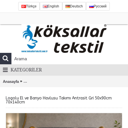
Türkçe
English
Deutsch
Русский
KATEGORILER
»
Anasayfa
Logolu El ve Banyo Havlusu Takımı Antrasit Gri 50x90cm 
Logolu El ve Banyo Havlusu Takımı Antrasit Gri 50x90cm
70x140cm