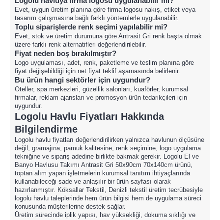
Logolu havluya firma logosu uygulanabilir mi?
Evet, uygun üretim planına göre firma logosu nakış, etiket veya
tasarım çalışmasına bağlı farklı yöntemlerle uygulanabilir.
Toplu siparişlerde renk seçimi yapılabilir mi?
Evet, stok ve üretim durumuna göre Antrasit Gri renk başta olmak
üzere farklı renk alternatifleri değerlendirilebilir.
Fiyat neden boş bırakılmıştır?
Logo uygulaması, adet, renk, paketleme ve teslim planına göre
fiyat değişebildiği için net fiyat teklif aşamasında belirlenir.
Bu ürün hangi sektörler için uygundur?
Oteller, spa merkezleri, güzellik salonları, kuaförler, kurumsal
firmalar, reklam ajansları ve promosyon ürün tedarikçileri için
uygundur.
Logolu Havlu Fiyatları Hakkında
Bilgilendirme
Logolu havlu fiyatları değerlendirilirken yalnızca havlunun ölçüsüne
değil, gramajına, pamuk kalitesine, renk seçimine, logo uygulama
tekniğine ve sipariş adedine birlikte bakmak gerekir. Logolu El ve
Banyo Havlusu Takımı Antrasit Gri 50x90cm 70x140cm ürünü,
toptan alım yapan işletmelerin kurumsal tanıtım ihtiyaçlarında
kullanabileceği sade ve anlaşılır bir ürün sayfası olarak
hazırlanmıştır. Köksallar Tekstil, Denizli tekstil üretim tecrübesiyle
logolu havlu taleplerinde hem ürün bilgisi hem de uygulama süreci
konusunda müşterilerine destek sağlar.
Üretim sürecinde iplik yapısı, hav yüksekliği, dokuma sıklığı ve