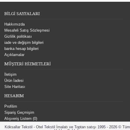
BİLGİ SAYFALARI
Hakkımızda
Mesafeli Satış Sözleşmesi
Gizlilik politikası
iade ve değişim bilgileri
banka hesap bilgileri
Açıklamalar
MÜŞTERİ HİZMETLERİ
İletişim
Ürün İadesi
Site Haritası
HESABIM
Profilim
Sipariş Geçmişim
Alışveriş Listem (
0
)
Köksallar Tekstil - Otel Tekstil İmalatı ve Toptan satışı 1995 - 2026 © Tüm