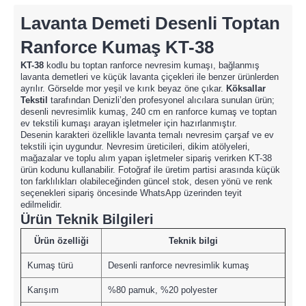
Lavanta Demeti Desenli Toptan
Ranforce Kumaş KT-38
KT-38
kodlu bu toptan ranforce nevresim kumaşı, bağlanmış
lavanta demetleri ve küçük lavanta çiçekleri ile benzer ürünlerden
ayrılır. Görselde mor yeşil ve kırık beyaz öne çıkar.
Köksallar
Tekstil
tarafından Denizli’den profesyonel alıcılara sunulan ürün;
desenli nevresimlik kumaş, 240 cm en ranforce kumaş ve toptan
ev tekstili kumaşı arayan işletmeler için hazırlanmıştır.
Desenin karakteri özellikle lavanta temalı nevresim çarşaf ve ev
tekstili için uygundur. Nevresim üreticileri, dikim atölyeleri,
mağazalar ve toplu alım yapan işletmeler sipariş verirken KT-38
ürün kodunu kullanabilir. Fotoğraf ile üretim partisi arasında küçük
ton farklılıkları olabileceğinden güncel stok, desen yönü ve renk
seçenekleri sipariş öncesinde WhatsApp üzerinden teyit
edilmelidir.
Ürün Teknik Bilgileri
Ürün özelliği
Teknik bilgi
Kumaş türü
Desenli ranforce nevresimlik kumaş
Karışım
%80 pamuk, %20 polyester