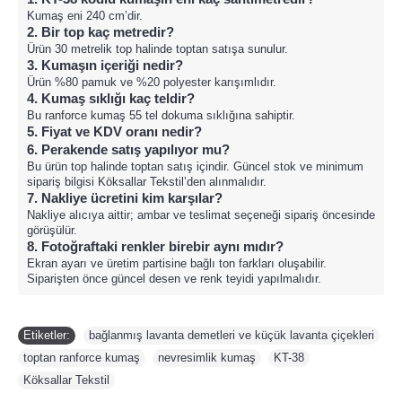
Kumaş eni 240 cm’dir.
2. Bir top kaç metredir?
Ürün 30 metrelik top halinde toptan satışa sunulur.
3. Kumaşın içeriği nedir?
Ürün %80 pamuk ve %20 polyester karışımlıdır.
4. Kumaş sıklığı kaç teldir?
Bu ranforce kumaş 55 tel dokuma sıklığına sahiptir.
5. Fiyat ve KDV oranı nedir?
6. Perakende satış yapılıyor mu?
Bu ürün top halinde toptan satış içindir. Güncel stok ve minimum
sipariş bilgisi Köksallar Tekstil’den alınmalıdır.
7. Nakliye ücretini kim karşılar?
Nakliye alıcıya aittir; ambar ve teslimat seçeneği sipariş öncesinde
görüşülür.
8. Fotoğraftaki renkler birebir aynı mıdır?
Ekran ayarı ve üretim partisine bağlı ton farkları oluşabilir.
Siparişten önce güncel desen ve renk teyidi yapılmalıdır.
Etiketler:
bağlanmış lavanta demetleri ve küçük lavanta çiçekleri
,
toptan ranforce kumaş
,
nevresimlik kumaş
,
KT-38
,
Köksallar Tekstil