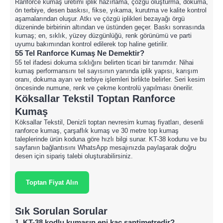
Ranforce kumaş üretimi iplik hazırlama, çözgü oluşturma, dokuma,
ön terbiye, desen baskısı, fikse, yıkama, kurutma ve kalite kontrol
aşamalarından oluşur. Atkı ve çözgü iplikleri bezayağı örgü
düzeninde birbirinin altından ve üstünden geçer. Baskı sonrasında
kumaş; en, sıklık, yüzey düzgünlüğü, renk görünümü ve parti
uyumu bakımından kontrol edilerek top haline getirilir.
55 Tel Ranforce Kumaş Ne Demektir?
55 tel ifadesi dokuma sıklığını belirten ticari bir tanımdır. Nihai
kumaş performansını tel sayısının yanında iplik yapısı, karışım
oranı, dokuma ayarı ve terbiye işlemleri birlikte belirler. Seri kesim
öncesinde numune, renk ve çekme kontrolü yapılması önerilir.
Köksallar Tekstil Toptan Ranforce
Kumaş
Köksallar Tekstil, Denizli toptan nevresim kumaş fiyatları, desenli
ranforce kumaş, çarşaflık kumaş ve 30 metre top kumaş
taleplerinde ürün koduna göre hızlı bilgi sunar. KT-38 kodunu ve bu
sayfanın bağlantısını WhatsApp mesajınızda paylaşarak doğru
desen için sipariş talebi oluşturabilirsiniz.
Toptan Fiyat Alın
Sık Sorulan Sorular
1. KT-38 kodlu kumaşın eni kaç santimetredir?