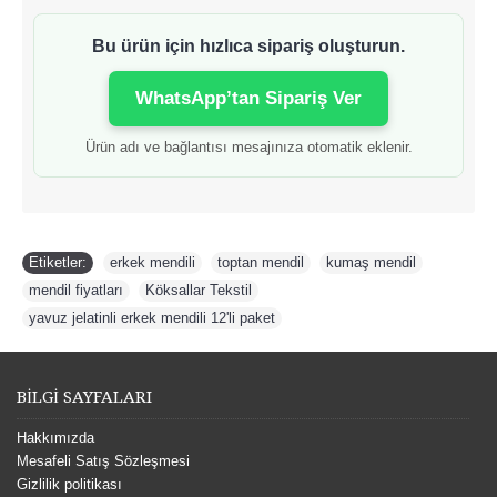
Bu ürün için hızlıca sipariş oluşturun.
WhatsApp’tan Sipariş Ver
Ürün adı ve bağlantısı mesajınıza otomatik eklenir.
Etiketler:
erkek mendili
,
toptan mendil
,
kumaş mendil
,
mendil fiyatları
,
Köksallar Tekstil
,
yavuz jelatinli erkek mendili 12'li paket
BİLGİ SAYFALARI
Hakkımızda
Mesafeli Satış Sözleşmesi
Gizlilik politikası