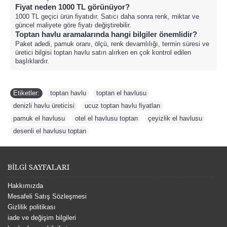
Fiyat neden 1000 TL görünüyor?
1000 TL geçici ürün fiyatıdır. Satıcı daha sonra renk, miktar ve
güncel maliyete göre fiyatı değiştirebilir.
Toptan havlu aramalarında hangi bilgiler önemlidir?
Paket adedi, pamuk oranı, ölçü, renk devamlılığı, termin süresi ve
üretici bilgisi toptan havlu satın alırken en çok kontrol edilen
başlıklardır.
Etiketler:
toptan havlu
,
toptan el havlusu
,
denizli havlu üreticisi
,
ucuz toptan havlu fiyatları
,
pamuk el havlusu
,
otel el havlusu toptan
,
çeyizlik el havlusu
,
desenli el havlusu toptan
BİLGİ SAYFALARI
Hakkımızda
Mesafeli Satış Sözleşmesi
Gizlilik politikası
iade ve değişim bilgileri