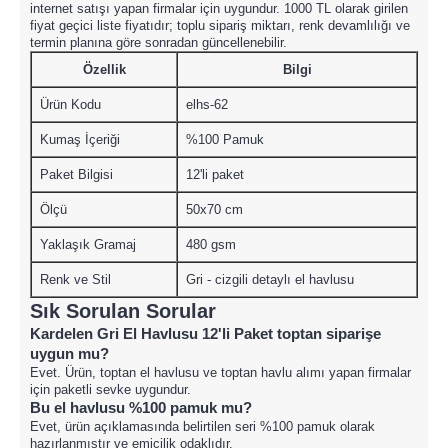
internet satışı yapan firmalar için uygundur. 1000 TL olarak girilen
fiyat geçici liste fiyatıdır; toplu sipariş miktarı, renk devamlılığı ve
termin planına göre sonradan güncellenebilir.
Özellik
Bilgi
Ürün Kodu
elhs-62
Kumaş İçeriği
%100 Pamuk
Paket Bilgisi
12'li paket
Ölçü
50x70 cm
Yaklaşık Gramaj
480 gsm
Renk ve Stil
Gri - cizgili detaylı el havlusu
Sık Sorulan Sorular
Kardelen Gri El Havlusu 12'li Paket toptan siparişe
uygun mu?
Evet. Ürün, toptan el havlusu ve toptan havlu alımı yapan firmalar
için paketli sevke uygundur.
Bu el havlusu %100 pamuk mu?
Evet, ürün açıklamasında belirtilen seri %100 pamuk olarak
hazırlanmıştır ve emicilik odaklıdır.