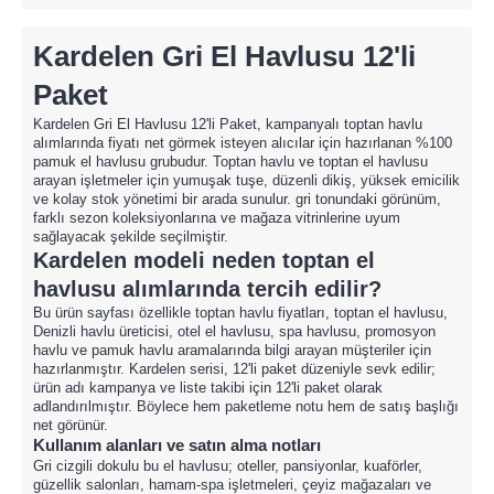
Kardelen Gri El Havlusu 12'li
Paket
Kardelen Gri El Havlusu 12'li Paket, kampanyalı toptan havlu
alımlarında fiyatı net görmek isteyen alıcılar için hazırlanan %100
pamuk el havlusu grubudur. Toptan havlu ve toptan el havlusu
arayan işletmeler için yumuşak tuşe, düzenli dikiş, yüksek emicilik
ve kolay stok yönetimi bir arada sunulur. gri tonundaki görünüm,
farklı sezon koleksiyonlarına ve mağaza vitrinlerine uyum
sağlayacak şekilde seçilmiştir.
Kardelen modeli neden toptan el
havlusu alımlarında tercih edilir?
Bu ürün sayfası özellikle toptan havlu fiyatları, toptan el havlusu,
Denizli havlu üreticisi, otel el havlusu, spa havlusu, promosyon
havlu ve pamuk havlu aramalarında bilgi arayan müşteriler için
hazırlanmıştır. Kardelen serisi, 12'li paket düzeniyle sevk edilir;
ürün adı kampanya ve liste takibi için 12'li paket olarak
adlandırılmıştır. Böylece hem paketleme notu hem de satış başlığı
net görünür.
Kullanım alanları ve satın alma notları
Gri cizgili dokulu bu el havlusu; oteller, pansiyonlar, kuaförler,
güzellik salonları, hamam-spa işletmeleri, çeyiz mağazaları ve