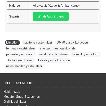
Nakliye
Alıcıya ait (Kargo & Ambar Kargo)
Sipariş
WhatsApp Sipariş
Etiketler:
kapitone yastık alezi
,
50x70 yastık koruyucu
,
fermuarlı yastık alezi
,
sıvı geçirmez yastık kılıfı
,
pamuklu yastık alezi
,
yatak tekstili ürünleri
,
hijyenik yastık kılıfı
,
toptan yastık alezi
,
kaliteli yastık koruyucu
,
nefes alabilen yastık alezi
BİLGİ SAYFALARI
Hakkımızda
Mesafeli Satış Sözleşmesi
Gizlilik politikası