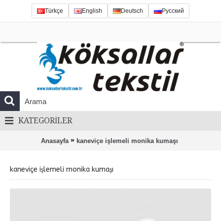
Türkçe
English
Deutsch
Русский
KATEGORILER
»
Anasayfa
kaneviçe işlemeli monika kumaşı
kaneviçe işlemeli monika kumaşı