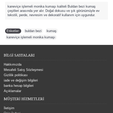
kaneviçe işlemeli monika kumaşı kaliteli Buldan bezi kumaş
çeşitleri arasında yer alır. Doğal dokusu ve şık görünümüyle ev
tekstili, perde, nevresim ve dekoratif kullanım için uygundur.
Etiketler:
buldan bezi
,
kumaş
,
kaneviçe işlemeli monika kumaşı
BİLGİ SAYFALARI
Hakkımızda
Mesafeli Satış Sözleşmesi
Gizlilik politikası
iade ve değişim bilgileri
banka hesap bilgileri
Açıklamalar
MÜŞTERİ HİZMETLERİ
İletişim