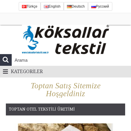
Türkçe
English
Deutsch
Русский
KATEGORILER
Toptan Satış Sitemize
Hoşgeldiniz
TOPTAN OTEL TEKSTILI ÜRETIMI