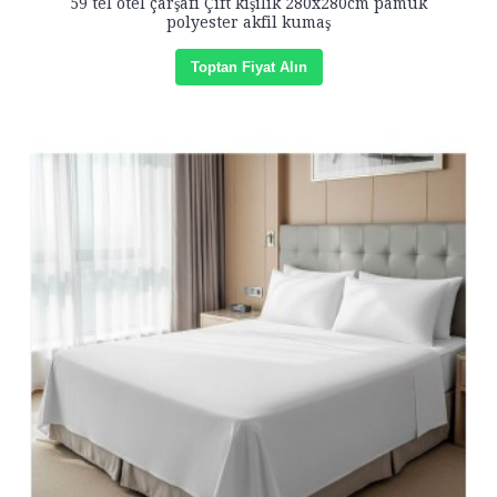
59 tel otel çarşafı Çift kişilik 280x280cm pamuk
polyester akfil kumaş
Toptan Fiyat Alın