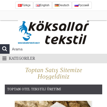
Türkçe
English
Deutsch
Русский
KATEGORILER
Toptan Satış Sitemize
Hoşgeldiniz
TOPTAN OTEL TEKSTILI ÜRETIMI