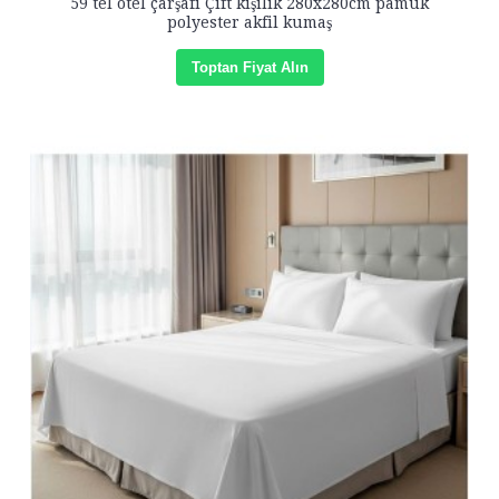
59 tel otel çarşafı Çift kişilik 280x280cm pamuk
polyester akfil kumaş
Toptan Fiyat Alın