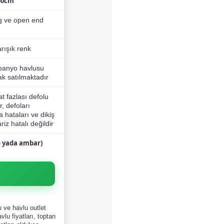
50cm
g ve open end
rışık renk
 banyo havlusu
ak satılmaktadır
t fazlası defolu
, defoları
 hataları ve dikiş
riz hatalı değildir
go yada ambar)
u ve havlu outlet
vlu fiyatları, toptan