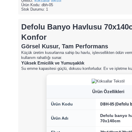
Üretici:
köksallar tekstil
Ürün Kodu:
dbh-05
Stok Durumu:
1
Defolu Banyo Havlusu 70x140
Konfor
Görsel Kusur, Tam Performans
Küçük üretim kusurlarına sahip bu havlu, işlevsellikten ödün v
kullanım rahatlığı sunar.
Yüksek Emicilik ve Yumuşaklık
Su emme kapasitesi güçlü, dokusu konforludur. Ev ve işletme kul
Ürün Özellikleri
DBH-05 (Defolu 
Ürün Kodu
Defolu banyo h
Ürün Adı
70x140cm