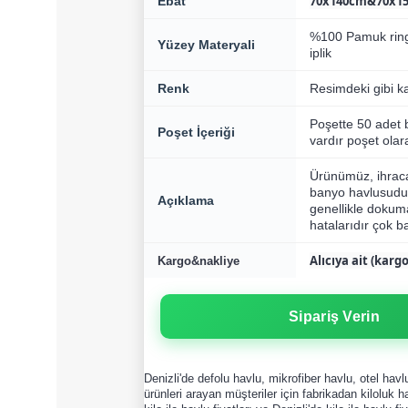
70x140cm&70x1
Ebat
%100 Pamuk rin
Yüzey Materyali
iplik
Renk
Resimdeki gibi ka
Poşette 50 adet
Poşet İçeriği
vardır poşet olar
Ürünümüz, ihraca
banyo havlusudur
Açıklama
genellikle dokuma
hatalarıdır çok ba
Alıcıya ait (kar
Kargo&nakliye
Sipariş Verin
Denizli'de defolu havlu, mikrofiber havlu, otel havl
ürünleri arayan müşteriler için fabrikadan kiloluk ha