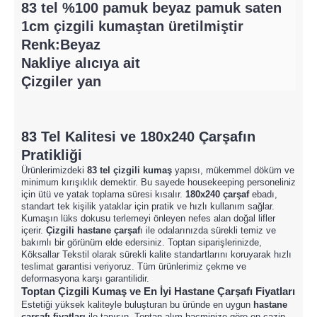
83 tel %100 pamuk beyaz pamuk saten
1cm çizgili kumaştan üretilmiştir
Renk:Beyaz
Nakliye alıcıya ait
Çizgiler yan
83 Tel Kalitesi ve
180x240 Çarşaf
ın
Pratikliği
Ürünlerimizdeki
83 tel çizgili kumaş
yapısı, mükemmel döküm ve
minimum kırışıklık demektir. Bu sayede housekeeping personeliniz
için ütü ve yatak toplama süresi kısalır.
180x240 çarşaf
ebadı,
standart tek kişilik yataklar için pratik ve hızlı kullanım sağlar.
Kumaşın lüks dokusu terlemeyi önleyen nefes alan doğal lifler
içerir.
Çizgili hastane çarşaf
ı ile odalarınızda sürekli temiz ve
bakımlı bir görünüm elde edersiniz. Toptan siparişlerinizde,
Köksallar Tekstil olarak sürekli kalite standartlarını koruyarak hızlı
teslimat garantisi veriyoruz. Tüm ürünlerimiz çekme ve
deformasyona karşı garantilidir.
Toptan Çizgili Kumaş ve En İyi Hastane Çarşafı Fiyatları
Estetiği yüksek kaliteyle buluşturan bu üründe en uygun
hastane
çarşafı fiyatları
ile tanışın. Toptan alım hacminize göre en cazip