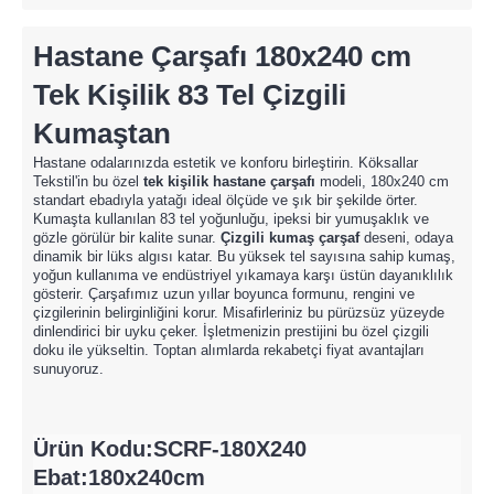
Hastane Çarşafı
180x240 cm
Tek Kişilik 83 Tel Çizgili
Kumaştan
Hastane odalarınızda estetik ve konforu birleştirin. Köksallar
Tekstil'in bu özel
tek kişilik hastane çarşafı
modeli, 180x240 cm
standart ebadıyla yatağı ideal ölçüde ve şık bir şekilde örter.
Kumaşta kullanılan 83 tel yoğunluğu, ipeksi bir yumuşaklık ve
gözle görülür bir kalite sunar.
Çizgili kumaş çarşaf
deseni, odaya
dinamik bir lüks algısı katar. Bu yüksek tel sayısına sahip kumaş,
yoğun kullanıma ve endüstriyel yıkamaya karşı üstün dayanıklılık
gösterir. Çarşafımız uzun yıllar boyunca formunu, rengini ve
çizgilerinin belirginliğini korur. Misafirleriniz bu pürüzsüz yüzeyde
dinlendirici bir uyku çeker. İşletmenizin prestijini bu özel çizgili
doku ile yükseltin. Toptan alımlarda rekabetçi fiyat avantajları
sunuyoruz.
Ürün Kodu:SCRF-180X240
Ebat:180x240cm