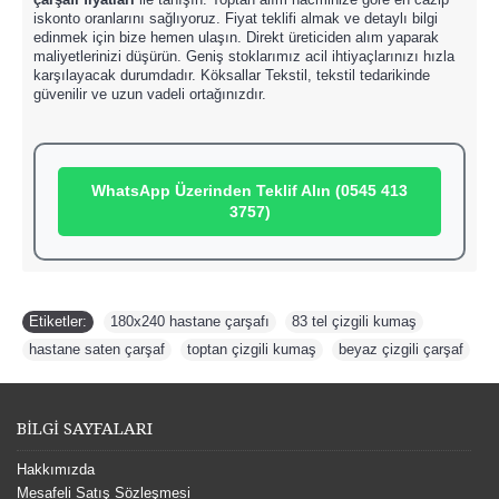
iskonto oranlarını sağlıyoruz. Fiyat teklifi almak ve detaylı bilgi
edinmek için bize hemen ulaşın. Direkt üreticiden alım yaparak
maliyetlerinizi düşürün. Geniş stoklarımız acil ihtiyaçlarınızı hızla
karşılayacak durumdadır. Köksallar Tekstil, tekstil tedarikinde
güvenilir ve uzun vadeli ortağınızdır.
WhatsApp Üzerinden Teklif Alın (0545 413
3757)
Etiketler:
180x240 hastane çarşafı
,
83 tel çizgili kumaş
,
hastane saten çarşaf
,
toptan çizgili kumaş
,
beyaz çizgili çarşaf
BİLGİ SAYFALARI
Hakkımızda
Mesafeli Satış Sözleşmesi