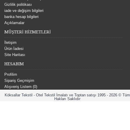
Gizlilik politikası
iade ve değişim bilgileri
banka hesap bilgileri
Açıklamalar
MÜŞTERİ HİZMETLERİ
İletişim
Ürün İadesi
Site Haritası
HESABIM
Profilim
Sipariş Geçmişim
Alışveriş Listem (
0
)
Köksallar Tekstil - Otel Tekstil İmalatı ve Toptan satışı 1995 - 2026 © Tüm
Hakları Saklıdır