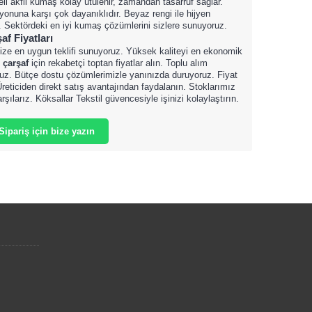
li akfil kumaş kolay ütülenir, zamandan tasarruf sağlar.
yonuna karşı çok dayanıklıdır. Beyaz rengi ile hijyen
n. Sektördeki en iyi kumaş çözümlerini sizlere sunuyoruz.
f Fiyatları
ze en uygun teklifi sunuyoruz. Yüksek kaliteyi en ekonomik
 çarşaf
için rekabetçi toptan fiyatlar alın. Toplu alım
ruz. Bütçe dostu çözümlerimizle yanınızda duruyoruz. Fiyat
Üreticiden direkt satış avantajından faydalanın. Stoklarımız
karşılarız. Köksallar Tekstil güvencesiyle işinizi kolaylaştırın.
Sipariş için bize yazın