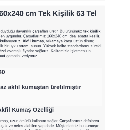
60x240 cm Tek Kişilik 63 Tel
ç duyduğu dayanıklı çarşafları üretir. Bu ürünümüz
tek kişilik
n uygundur. Çarşaflarımız 160x240 cm ideal ebatta kesilir.
 kullanıyoruz.
Akfil kumaş
, yıkamaya karşı üstün direnç
enik bir uyku ortamı sunun. Yüksek kalite standartlarını sürekli
el avantajlı fiyatlar sağlarız. Kalitemizle işletmenizin
limat garantisi veriyoruz.
40
z akfil kumaştan üretilmiştir
Akfil Kumaş
Özelliği
 kumaş, uzun ömürlü kullanım sağlar.
Çarşaf
larımız defalarca
ak ve nefes alabilen yapıdadır. Müşterileriniz bu kumaşın