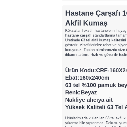
Hastane Çarşafı
1
Akfil Kumaş
Köksallar Tekstil, hastanelerin ihtiya
hastane çarşafı
standartlarına tamame
Üretimde 63 tel akfil kumaş kalitesini
gösterir. Misafirlerinize rahat ve hijy
koruyoruz. Toptan alımlarınızda size öz
itibarını artırın. Hızlı ve güvenilir tes
Ürün Kodu:CRF-160X2
Ebat:160x240cm
63 tel %100 pamuk beya
Renk:Beyaz
Nakliye alıcıya ait
Yüksek Kaliteli 63 Tel
Ürünlerimizde kullanılan 63 tel akfil
yıkansa bile yıpranmaz. Dokusu yumuş