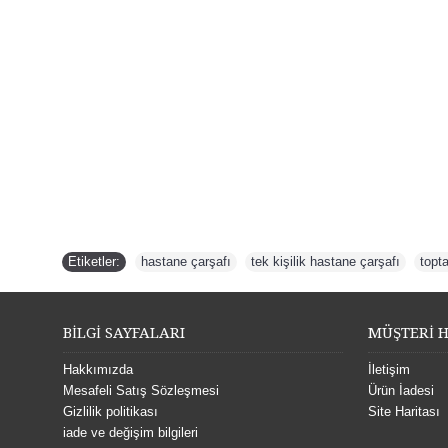
Etiketler:
hastane çarşafı
,
tek kişilik hastane çarşafı
,
topt
BİLGİ SAYFALARI
MÜŞTERİ H
Hakkımızda
İletişim
Mesafeli Satış Sözleşmesi
Ürün İadesi
Gizlilik politikası
Site Haritası
iade ve değişim bilgileri