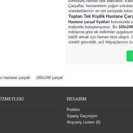
konforunu hemen fark edecektir. Kalite
Çarşaflar, hastanelerin yoğun sirkülas
standartlarınızı en üst seviyede tutu
Toptan Tek Kişilik
Hastane Çarşa
Hastane çarşaf fiyatları
konusunda si
maliyetle buluşturuyoruz. Bu
160x240
miktarına göre ek indirimler uyguluyo
teklifi almak için hemen bize ulaşın. 
sürekli günceldir, acil ihtiyaçlarınızı 
an hastane çarşafı
,
160x240 çarşaf
İZMETLERİ
HESABIM
Profilim
Sipariş Geçmişim
Alışveriş Listem (
0
)