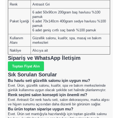
Renk
Antrasit Gri
6 adet 50x90cm 200gram baş havlusu %100
pamuk
Paket İçeriği
6 adet 70x140cm 400gram sedye havlusu %100
pamuk
6 adet geniş cırtlı saç bandı %100 pamuk
Kullanım
Güzellik salonu, kuaför, spa, masaj ve bakım
Alanı
merkezleri
Nakliye
Alıcıya ait
Sipariş ve WhatsApp İletişim
Toptan Fiyat Alın
Sık Sorulan Sorular
Bu havlu seti güzellik salonu için uygun mu?
Evet. Ürün, güzellik salonu, kuaför, spa ve bakım merkezlerinde
günlük kullanıma uygun olacak şekilde set halinde planlanmıştır.
Renk seçimi salon konsepti için önemli mi?
Evet. Antrasit Gri renk havlu seti, salon dekorasyonu, marka algısı
ve hijyen sunumu açısından daha düzenli bir görünüm sağlar.
Bu ürün toptan siparişe uygun mu?
Evet. Ürün set mantığıyla hazırlandığı için toptan güzellik salonu