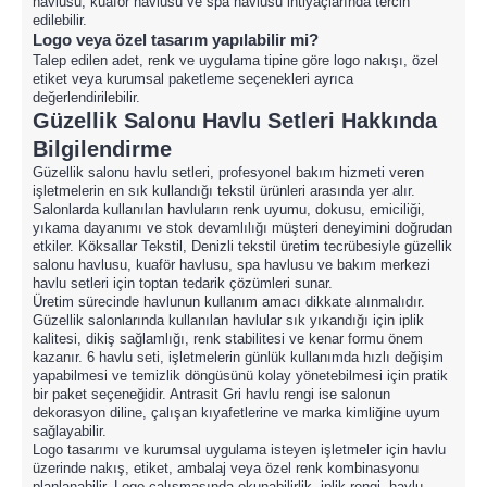
havlusu, kuaför havlusu ve spa havlusu ihtiyaçlarında tercih
edilebilir.
Logo veya özel tasarım yapılabilir mi?
Talep edilen adet, renk ve uygulama tipine göre logo nakışı, özel
etiket veya kurumsal paketleme seçenekleri ayrıca
değerlendirilebilir.
Güzellik Salonu Havlu Setleri Hakkında
Bilgilendirme
Güzellik salonu havlu setleri, profesyonel bakım hizmeti veren
işletmelerin en sık kullandığı tekstil ürünleri arasında yer alır.
Salonlarda kullanılan havluların renk uyumu, dokusu, emiciliği,
yıkama dayanımı ve stok devamlılığı müşteri deneyimini doğrudan
etkiler. Köksallar Tekstil, Denizli tekstil üretim tecrübesiyle güzellik
salonu havlusu, kuaför havlusu, spa havlusu ve bakım merkezi
havlu setleri için toptan tedarik çözümleri sunar.
Üretim sürecinde havlunun kullanım amacı dikkate alınmalıdır.
Güzellik salonlarında kullanılan havlular sık yıkandığı için iplik
kalitesi, dikiş sağlamlığı, renk stabilitesi ve kenar formu önem
kazanır. 6 havlu seti, işletmelerin günlük kullanımda hızlı değişim
yapabilmesi ve temizlik döngüsünü kolay yönetebilmesi için pratik
bir paket seçeneğidir. Antrasit Gri havlu rengi ise salonun
dekorasyon diline, çalışan kıyafetlerine ve marka kimliğine uyum
sağlayabilir.
Logo tasarımı ve kurumsal uygulama isteyen işletmeler için havlu
üzerinde nakış, etiket, ambalaj veya özel renk kombinasyonu
planlanabilir. Logo çalışmasında okunabilirlik, iplik rengi, havlu