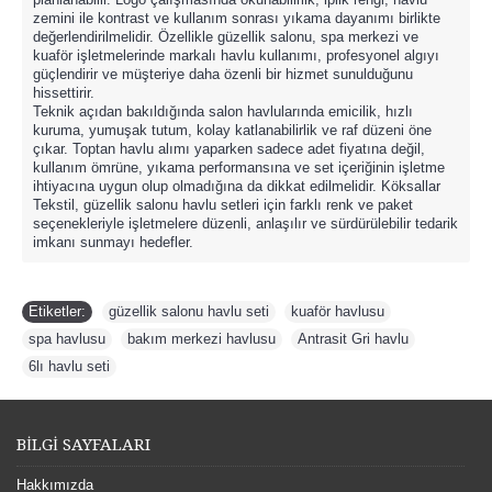
zemini ile kontrast ve kullanım sonrası yıkama dayanımı birlikte
değerlendirilmelidir. Özellikle güzellik salonu, spa merkezi ve
kuaför işletmelerinde markalı havlu kullanımı, profesyonel algıyı
güçlendirir ve müşteriye daha özenli bir hizmet sunulduğunu
hissettirir.
Teknik açıdan bakıldığında salon havlularında emicilik, hızlı
kuruma, yumuşak tutum, kolay katlanabilirlik ve raf düzeni öne
çıkar. Toptan havlu alımı yaparken sadece adet fiyatına değil,
kullanım ömrüne, yıkama performansına ve set içeriğinin işletme
ihtiyacına uygun olup olmadığına da dikkat edilmelidir. Köksallar
Tekstil, güzellik salonu havlu setleri için farklı renk ve paket
seçenekleriyle işletmelere düzenli, anlaşılır ve sürdürülebilir tedarik
imkanı sunmayı hedefler.
Etiketler:
güzellik salonu havlu seti
,
kuaför havlusu
,
spa havlusu
,
bakım merkezi havlusu
,
Antrasit Gri havlu
,
6lı havlu seti
BİLGİ SAYFALARI
Hakkımızda