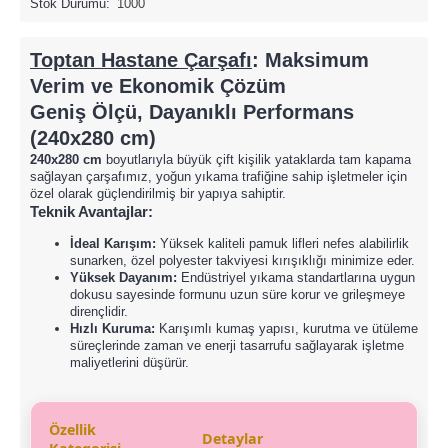
Stok Durumu:
1000
Toptan Hastane Çarşafı
: Maksimum
Verim ve Ekonomik Çözüm
Geniş Ölçü, Dayanıklı Performans
(240x280 cm)
240x280 cm
boyutlarıyla büyük çift kişilik yataklarda tam kapama
sağlayan çarşafımız, yoğun yıkama trafiğine sahip işletmeler için
özel olarak güçlendirilmiş bir yapıya sahiptir.
Teknik Avantajlar:
İdeal Karışım:
Yüksek kaliteli pamuk lifleri nefes alabilirlik
sunarken, özel polyester takviyesi kırışıklığı minimize eder.
Yüksek Dayanım:
Endüstriyel yıkama standartlarına uygun
dokusu sayesinde formunu uzun süre korur ve grileşmeye
dirençlidir.
Hızlı Kuruma:
Karışımlı kumaş yapısı, kurutma ve ütüleme
süreçlerinde zaman ve enerji tasarrufu sağlayarak işletme
maliyetlerini düşürür.
Özellik
Detaylar