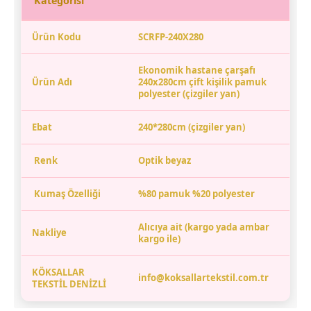
Kategorisi
Ürün Kodu
SCRFP-240X280
Ekonomik hastane çarşafı
Ürün Adı
240x280cm çift kişilik pamuk
polyester
(çizgiler yan)
Ebat
240*280cm (çizgiler yan)
Renk
Optik beyaz
Kumaş Özelliği
%80 pamuk %20 polyester
Alıcıya ait (kargo yada ambar
Nakliye
kargo ile)
KÖKSALLAR
info@koksallartekstil.com.tr
TEKSTİL DENİZLİ