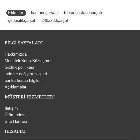
Etiketler:
hastaneçarşafı
,
toptanhastaneçarşafı
,
çiftkişilikçarşaf
,
240x280çarşaf
BİLGİ SAYFALARI
Hakkımızda
Mesafeli Satış Sözleşmesi
Gizlilik politikası
iade ve değişim bilgileri
banka hesap bilgileri
Açıklamalar
MÜŞTERİ HİZMETLERİ
İletişim
Ürün İadesi
Site Haritası
HESABIM