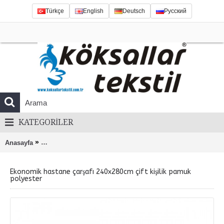
Türkçe
English
Deutsch
Русский
KATEGORILER
»
Anasayfa
Ekonomik hastane çarşafı 240x280cm çift kişilik pamuk pol
Ekonomik hastane çarşafı 240x280cm çift kişilik pamuk
polyester