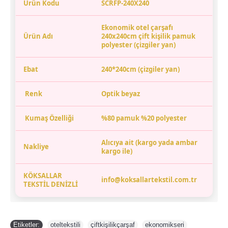
Ürün Kodu
SCRFP-240X240
Ekonomik otel çarşafı
Ürün Adı
240x240cm çift kişilik pamuk
polyester
(çizgiler yan)
Ebat
240*240cm (çizgiler yan)
Renk
Optik beyaz
Kumaş Özelliği
%80 pamuk %20 polyester
Alıcıya ait (kargo yada ambar
Nakliye
kargo ile)
KÖKSALLAR
info@koksallartekstil.com.tr
TEKSTİL DENİZLİ
Etiketler:
oteltekstili
,
çiftkişilikçarşaf
,
ekonomikseri
,