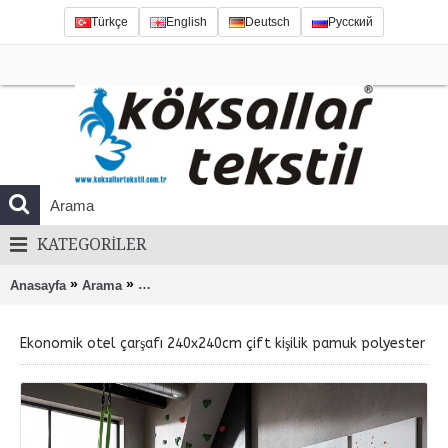
Türkçe
English
Deutsch
Русский
KATEGORILER
»
»
Anasayfa
Arama
Ekonomik otel çarşafı 240x240cm çift kişilik pamu
Ekonomik otel çarşafı 240x240cm çift kişilik pamuk polyester