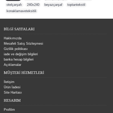
otelçarşafı
,
240x240
,
beyazçarşaf
,
toptantekstil
,
konaklamaveteksitili
BİLGİ SAYFALARI
Hakkımızda
Mesafeli Satış Sözleşmesi
Gizlilik politikası
iade ve değişim bilgileri
banka hesap bilgileri
Açıklamalar
MÜŞTERİ HİZMETLERİ
İletişim
Ürün İadesi
Site Haritası
HESABIM
Profilim