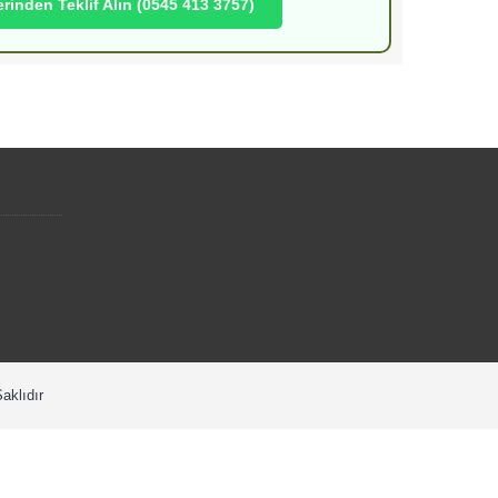
inden Teklif Alın (0545 413 3757)
aklıdır