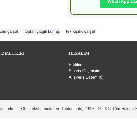
WhatsApp Üzer
aten çarşaf
,
toptan çizgili kumaş
,
tek kişilik çarşaf
İZMETLERİ
HESABIM
Profilim
Sipariş Geçmişim
Alışveriş Listem (
0
)
lar Tekstil - Otel Tekstil İmalatı ve Toptan satışı 1995 - 2026 © Tüm Hakları S