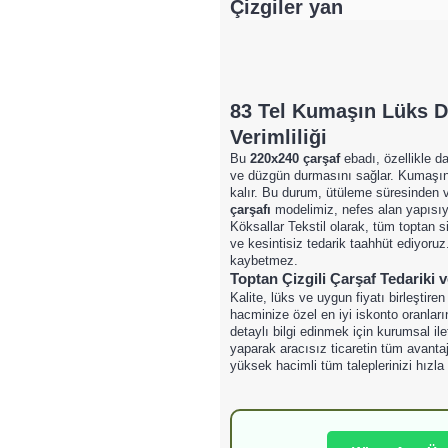
​Çizgiler yan
83 Tel Kumaşın Lüks D
Verimliliği
Bu
220x240 çarşaf
ebadı, özellikle da
ve düzgün durmasını sağlar. Kumaşın 
kalır. Bu durum, ütüleme süresinden v
çarşafı
modelimiz, nefes alan yapısıyl
Köksallar Tekstil olarak, tüm toptan si
ve kesintisiz tedarik taahhüt ediyoruz
kaybetmez.
Toptan Çizgili Çarşaf Tedariki ve
Kalite, lüks ve uygun fiyatı birleştire
hacminize özel en iyi iskonto oranları
detaylı bilgi edinmek için kurumsal ile
yaparak aracısız ticaretin tüm avanta
yüksek hacimli tüm taleplerinizi hızl