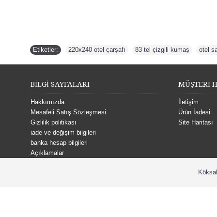
Etiketler:
220x240 otel çarşafı
,
83 tel çizgili kumaş
,
otel s
BİLGİ SAYFALARI
MÜŞTERİ H
Hakkımızda
İletişim
Mesafeli Satış Sözleşmesi
Ürün İadesi
Gizlilik politikası
Site Haritası
iade ve değişim bilgileri
banka hesap bilgileri
Açıklamalar
Köksal