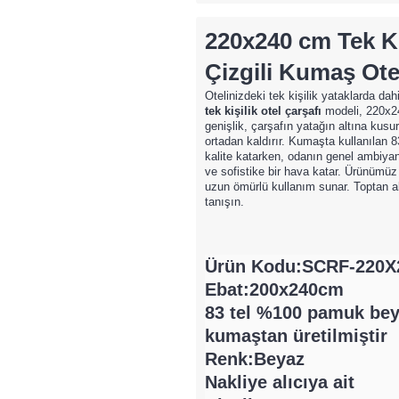
220x240 cm Tek Ki
Çizgili Kumaş Ote
Otelinizdeki tek kişilik yataklarda dahi
tek kişilik otel çarşafı
modeli, 220x24
genişlik, çarşafın yatağın altına ku
ortadan kaldırır. Kumaşta kullanılan 8
kalite katarken, odanın genel ambiyan
ve sofistike bir hava katar. Ürünümüz
uzun ömürlü kullanım sunar. Toptan a
tanışın.
Ürün Kodu:SCRF-220X
Ebat:200x240cm
83 tel %100 pamuk bey
kumaştan üretilmiştir
Renk:Beyaz
Nakliye alıcıya ait