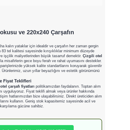
okusu ve 220x240 Çarşafın
ha kalın yataklar için idealdir ve çarşafın her zaman gergin
83 tel kalitesi sayesinde kırışıklıklar minimum düzeyde
e işçilik maliyetlerinden büyük tasarruf demektir.
Çizgili otel
a misafirlerin gece boyu ferah ve rahat uyumasını destekler.
parişlerinizde yüksek kalite standartlarını koruyarak güvenilir
. Ürünlerimiz, uzun yıllar beyazlığını ve estetik görünümünü
 Fiyat Teklifleri
n
otel çarşafı fiyatları
politikamızdan faydalanın. Toptan alım
nı uyguluyoruz. Fiyat teklifi almak veya ürünler hakkında
tişim hatlarımızdan bize ulaşabilirsiniz. Direkt üreticiden alım
jlarını kullanın. Geniş stok kapasitemiz sayesinde acil ve
a karşılama gücüne sahibiz.