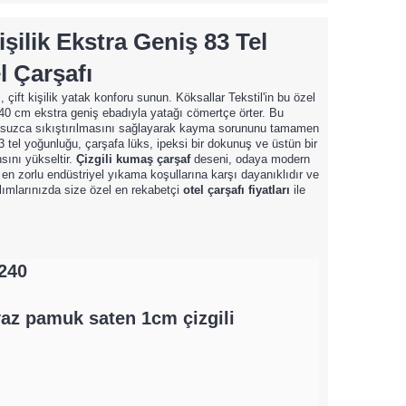
şilik Ekstra Geniş 83 Tel
l Çarşafı
, çift kişilik yatak konforu sunun. Köksallar Tekstil'in bu özel
0 cm ekstra geniş ebadıyla yatağı cömertçe örter. Bu
sursuzca sıkıştırılmasını sağlayarak kayma sorununu tamamen
3 tel yoğunluğu, çarşafa lüks, ipeksi bir dokunuş ve üstün bir
sını yükseltir.
Çizgili kumaş çarşaf
deseni, odaya modern
 en zorlu endüstriyel yıkama koşullarına karşı dayanıklıdır ve
lımlarınızda size özel en rekabetçi
otel çarşafı fiyatları
ile
240
az pamuk saten 1cm çizgili