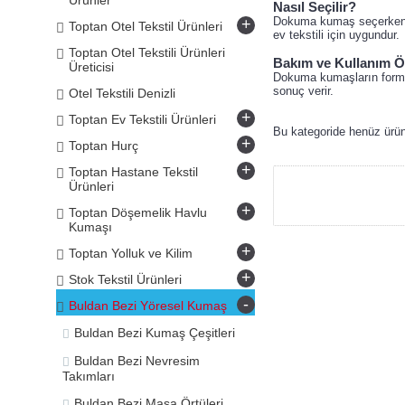
Ürünler
Nasıl Seçilir?
Dokuma kumaş seçerken pr
+
Toptan Otel Tekstil Ürünleri
ev tekstili için uygundur.
Toptan Otel Tekstili Ürünleri
Bakım ve Kullanım Ö
Üreticisi
Dokuma kumaşların formun
sonuç verir.
Otel Tekstili Denizli
+
Toptan Ev Tekstili Ürünleri
Bu kategoride henüz ürü
+
Toptan Hurç
+
Toptan Hastane Tekstil
Ürünleri
+
Toptan Döşemelik Havlu
Kumaşı
+
Toptan Yolluk ve Kilim
+
Stok Tekstil Ürünleri
-
Buldan Bezi Yöresel Kumaş
Buldan Bezi Kumaş Çeşitleri
Buldan Bezi Nevresim
Takımları
Buldan Bezi Masa Örtüleri