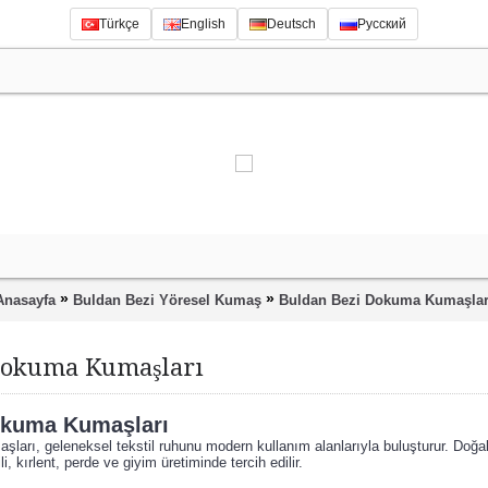
Türkçe
English
Deutsch
Русский
»
»
Anasayfa
Buldan Bezi Yöresel Kumaş
Buldan Bezi Dokuma Kumaşlar
Dokuma Kumaşları
okuma Kumaşları
ları, geleneksel tekstil ruhunu modern kullanım alanlarıyla buluşturur. Doğ
i, kırlent, perde ve giyim üretiminde tercih edilir.