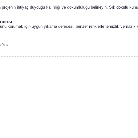
ojenin ihtiyaç duyduğu kalınlığı ve dökümlülüğü belirleyin. Sık dokulu kumaşl
nerisi
u korumak için uygun yıkama derecesi, benzer renklerle temizlik ve nazik ku
n Yok.