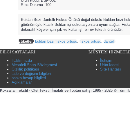
Ürün Kodu:
BBF-001
Stok Durumu:
100
Buldan Bezi Dantelli Fiskos Örtüsü doğal dokulu Buldan bezi fisk
görünümüyle klasik Buldan işi dekorasyonlara uyum sağlar. Fisk
dekoratif köşeler için şık ve kullanışlı bir ev tekstili ürünüdür.
Etiketler:
buldan bezi fiskos örtüsü
,
fiskos örtüsü
,
dantelli
BİLGİ SAYFALARI
MÜŞTERİ HİZMETLE
Hakkımızda
İletişim
Mesafeli Satış Sözleşmesi
Ürün İadesi
Gizlilik politikası
Site Haritası
iade ve değişim bilgileri
banka hesap bilgileri
Açıklamalar
Köksallar Tekstil - Otel Tekstil İmalatı ve Toptan satışı 1995 - 2026 © Tüm Ha