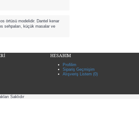
os örtüsü modelidir. Dantel kenar
os sehpaları, küçük masalar ve
Rİ
HESABIM
Profilim
Sipariş Geçmişim
Alışveriş Listem (
0
)
kları Saklıdır