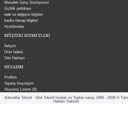
Mesafeli Satış Sözleşmesi
Gizlilik politikası
iade ve değişim bilgileri
banka hesap bilgileri
Açıklamalar
MÜŞTERİ HİZMETLERİ
İletişim
Ürün İadesi
Site Haritası
HESABIM
Profilim
Sipariş Geçmişim
Alışveriş Listem (
0
)
Köksallar Tekstil - Otel Tekstil İmalatı ve Toptan satışı 1995 - 2026 © Tüm
Hakları Saklıdır