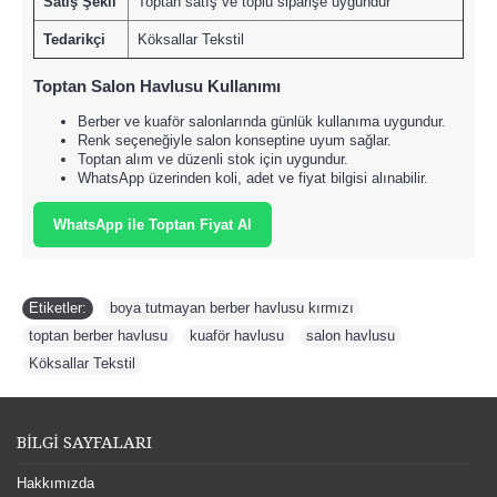
Satış Şekli
Toptan satış ve toplu siparişe uygundur
Tedarikçi
Köksallar Tekstil
Toptan Salon Havlusu Kullanımı
Berber ve kuaför salonlarında günlük kullanıma uygundur.
Renk seçeneğiyle salon konseptine uyum sağlar.
Toptan alım ve düzenli stok için uygundur.
WhatsApp üzerinden koli, adet ve fiyat bilgisi alınabilir.
WhatsApp ile Toptan Fiyat Al
Etiketler:
boya tutmayan berber havlusu kırmızı
,
toptan berber havlusu
,
kuaför havlusu
,
salon havlusu
,
Köksallar Tekstil
BİLGİ SAYFALARI
Hakkımızda