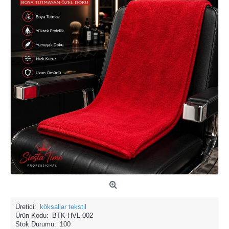
Üretici:
köksallar tekstil
Ürün Kodu:
BTK-HVL-002
Stok Durumu:
100