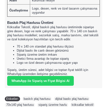
Alanı
kurumsal hediye
Logo, desen, renk ve özel tasarım çalışmasına
Özelleştirme
uygundur
Baskılı Plaj Havlusu Üretimi
Köksallar Tekstil, dijital baskılı plaj havlusu üretiminde siparişe
göre desen, logo ve renk çalışması yapabilir. 70 x 140 cm baskılı
plaj havlusu modelleri; sezonluk satış, marka tanıtımı, otel tekstili
ve özel koleksiyon hazırlıkları için tercih edilir.
70 x 140 cm standart plaj havlusu ölçüsü
Dijital baskı ile canlı desen görünümü
Sipariş üzerine üretim imkanı
Üretici firma avantajı ile toptan sipariş
Logo ve özel desen çalışmasına uygun yapı
Sipariş, üretim süresi, adet bilgisi ve toptan fiyat teklifi için
WhatsApp üzerinden iletişime geçebilirsiniz.
WhatsApp ile Sipariş ve Fiyat Bilgisi Al
Etiketler:
baskılı plaj havlusu
,
dijital baskı plaj havlusu
,
70x140 plaj havlusu
,
sipariş üzerine havlu
,
köksallar tekstil
,