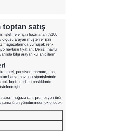
toptan satış
 işletmeler için hazırlanan %100
ölçüsü arayan müşteriler için
eyiz mağazalarında yumuşak renk
yo havlusu fiyatları, Denizli havlu
rında bilgi arayan kullanıcıların
ri
iren otel, pansiyon, hamam, spa,
Toptan banyo havlusu siparişlerinde
çok kontrol edilen başlıklardır.
stelenmiştir.
u satışı, mağaza rafı, promosyon ürün
daha sonra ürün yönetiminden eklenecek