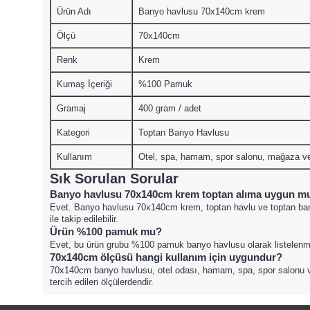
Ürün Adı
Banyo havlusu 70x140cm krem
Ölçü
70x140cm
Renk
Krem
Kumaş İçeriği
%100 Pamuk
Gramaj
400 gram / adet
Kategori
Toptan Banyo Havlusu
Kullanım
Otel, spa, hamam, spor salonu, mağaza ve 
Sık Sorulan Sorular
Banyo havlusu 70x140cm krem toptan alıma uygun m
Evet. Banyo havlusu 70x140cm krem, toptan havlu ve toptan bany
ile takip edilebilir.
Ürün %100 pamuk mu?
Evet, bu ürün grubu %100 pamuk banyo havlusu olarak listelenmi
70x140cm ölçüsü hangi kullanım için uygundur?
70x140cm banyo havlusu, otel odası, hamam, spa, spor salonu ve 
tercih edilen ölçülerdendir.