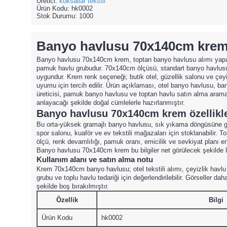
Üretici:
köksallar tekstil
Ürün Kodu:
hk0002
Stok Durumu:
1000
Banyo havlusu 70x140cm krem 
Banyo havlusu 70x140cm krem, toptan banyo havlusu alımı yapan
pamuk havlu grubudur. 70x140cm ölçüsü, standart banyo havlusu 
uygundur. Krem renk seçeneği; butik otel, güzellik salonu ve ç
uyumu için tercih edilir. Ürün açıklaması, otel banyo havlusu, ban
üreticisi, pamuk banyo havlusu ve toptan havlu satın alma aramala
anlayacağı şekilde doğal cümlelerle hazırlanmıştır.
Banyo havlusu 70x140cm krem özellikle
Bu orta-yüksek gramajlı banyo havlusu, sık yıkama döngüsüne g
spor salonu, kuaför ve ev tekstili mağazaları için stoklanabilir. 
ölçü, renk devamlılığı, pamuk oranı, emicilik ve sevkiyat planı en 
Banyo havlusu 70x140cm krem bu bilgiler net görülecek şekilde li
Kullanım alanı ve satın alma notu
Krem 70x140cm banyo havlusu; otel tekstili alımı, çeyizlik havl
grubu ve toplu havlu tedariği için değerlendirilebilir. Görseller 
şekilde boş bırakılmıştır.
Özellik
Bilgi
Ürün Kodu
hk0002