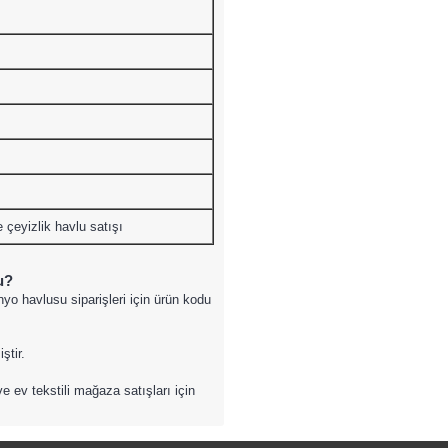
çeyizlik havlu satışı
u?
o havlusu siparişleri için ürün kodu
ştir.
ev tekstili mağaza satışları için