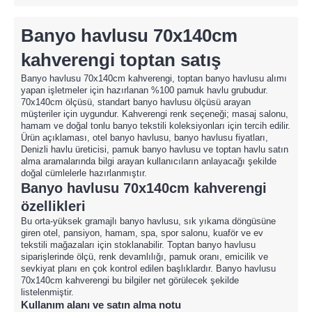
Banyo havlusu 70x140cm
kahverengi toptan satış
Banyo havlusu 70x140cm kahverengi, toptan banyo havlusu alımı
yapan işletmeler için hazırlanan %100 pamuk havlu grubudur.
70x140cm ölçüsü, standart banyo havlusu ölçüsü arayan
müşteriler için uygundur. Kahverengi renk seçeneği; masaj salonu,
hamam ve doğal tonlu banyo tekstili koleksiyonları için tercih edilir.
Ürün açıklaması, otel banyo havlusu, banyo havlusu fiyatları,
Denizli havlu üreticisi, pamuk banyo havlusu ve toptan havlu satın
alma aramalarında bilgi arayan kullanıcıların anlayacağı şekilde
doğal cümlelerle hazırlanmıştır.
Banyo havlusu 70x140cm kahverengi
özellikleri
Bu orta-yüksek gramajlı banyo havlusu, sık yıkama döngüsüne
giren otel, pansiyon, hamam, spa, spor salonu, kuaför ve ev
tekstili mağazaları için stoklanabilir. Toptan banyo havlusu
siparişlerinde ölçü, renk devamlılığı, pamuk oranı, emicilik ve
sevkiyat planı en çok kontrol edilen başlıklardır. Banyo havlusu
70x140cm kahverengi bu bilgiler net görülecek şekilde
listelenmiştir.
Kullanım alanı ve satın alma notu