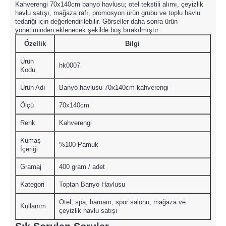
Kahverengi 70x140cm banyo havlusu; otel tekstili alımı, çeyizlik
havlu satışı, mağaza rafı, promosyon ürün grubu ve toplu havlu
tedariği için değerlendirilebilir. Görseller daha sonra ürün
yönetiminden eklenecek şekilde boş bırakılmıştır.
Özellik
Bilgi
Ürün
hk0007
Kodu
Ürün Adı
Banyo havlusu 70x140cm kahverengi
Ölçü
70x140cm
Renk
Kahverengi
Kumaş
%100 Pamuk
İçeriği
Gramaj
400 gram / adet
Kategori
Toptan Banyo Havlusu
Otel, spa, hamam, spor salonu, mağaza ve
Kullanım
çeyizlik havlu satışı