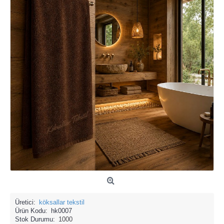
Üretici:
köksallar tekstil
Ürün Kodu:
hk0007
Stok Durumu:
1000