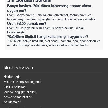
Sık Sorulan Sorular
Banyo havlusu 70x140cm kahverengi toptan alıma
uygun mu?
Evet. Banyo havlusu 70x140cm kahverengi, toptan havlu ve
toptan banyo havlusu siparişleri için ürün kodu ile takip edilebilir.
Ürün %100 pamuk mu?
Evet, bu ürün grubu %100 pamuk banyo havlusu olarak
listelenmiştir.
70x140cm ölçüsü hangi kullanım için uygundur?
70x140cm banyo havlusu, otel odası, hamam, spa, spor salonu ve
ev tekstili mağaza satışları için tercih edilen ölçülerdendir.
BİLGİ SAYFALARI
Hakkımızda
Mesafeli Satış Sözleşmesi
Gizlilik politikası
iade ve değişim bilgileri
banka hesap bilgileri
Açıklamalar