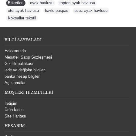
Etiketler:
ayak havlusu
,
toptan ayak havlusu
,
otel ayak havlusu
,
havlu paspas
,
ucuz ayak havlusu
,
Köksallar tekstil
BİLGİ SAYFALARI
Hakkımızda
Mesafeli Satış Sözleşmesi
Gizlilik politikası
iade ve değişim bilgileri
banka hesap bilgileri
Açıklamalar
MÜŞTERİ HİZMETLERİ
İletişim
Ürün İadesi
Site Haritası
HESABIM