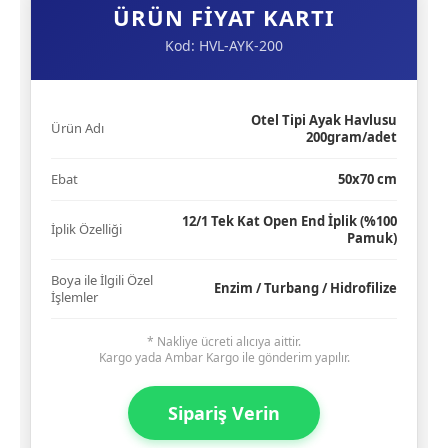
ÜRÜN FİYAT KARTI
Kod: HVL-AYK-200
Otel Tipi Ayak Havlusu
Ürün Adı
200gram/adet
Ebat
50x70 cm
12/1 Tek Kat Open End İplik (%100
İplik Özelliği
Pamuk)
Boya ile İlgili Özel
Enzim / Turbang / Hidrofilize
İşlemler
* Nakliye ücreti alıcıya aittir.
​Kargo yada Ambar Kargo ile gönderim yapılır.
Sipariş Verin