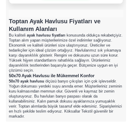
​Toptan
Ayak Havlusu
Fiyatları
ve
Kullanım Alanları
Bu kaliteli
ayak havlusu fiyatları
konusunda oldukça rekabetçiyiz.
Toptan alım yapan müşterilerimize özel indirimler sağlıyoruz.
Ekonomik ve kaliteli ürünleri size ulaştırıyoruz. Üreticiler ve
tedarikçiler için ideal çözüm ortağıyız. Havlularımız sık yıkamaya
karşı dayanıklılık gösterir. Rengini ve dokusunu uzun süre korur.
Yüksek hijyen standartlarını rahatlıkla sağlayın. Ürünlerimiz
dayanıklılık testlerinden başarıyla geçer. Bütçenize uygun en iyi
çözümü seçin.
50x70 Ayak Havlusu
ile Mükemmel Konfor
50x70 ayak havlusu
ölçüsü banyo çıkışları için çok işlevseldir.
Yoğun dokuması yerdeki suyu anında emer. Müşterileriniz zeminin
kuru kalmasından memnun olur. Güvenli ve kaymaz bir zemin
oluşturuyoruz. Bu havluları banyo paspası olarak da
kullanabilirsiniz. Kalın pamuk dokusu ayaklarınıza yumuşaklık
verir. Toptan alımlarda büyük tasarruf elde edersiniz. Siparişlerinizi
en hızlı şekilde teslim ediyoruz. Köksallar Tekstil güvenilir bir
markadır.