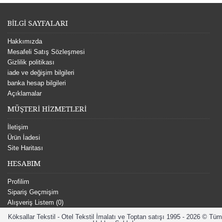
BİLGİ SAYFALARI
Hakkımızda
Mesafeli Satış Sözleşmesi
Gizlilik politikası
iade ve değişim bilgileri
banka hesap bilgileri
Açıklamalar
MÜŞTERİ HİZMETLERİ
İletişim
Ürün İadesi
Site Haritası
HESABIM
Profilim
Sipariş Geçmişim
Alışveriş Listem (
0
)
Köksallar Tekstil - Otel Tekstil İmalatı ve Toptan satışı 1995 - 2026 © Tüm