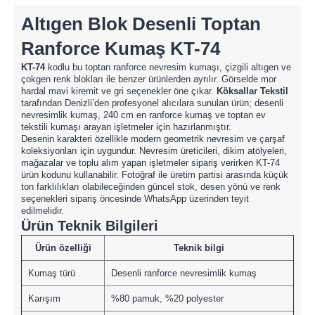
Altıgen Blok Desenli Toptan
Ranforce Kumaş KT-74
KT-74
kodlu bu toptan ranforce nevresim kumaşı, çizgili altıgen ve
çokgen renk blokları ile benzer ürünlerden ayrılır. Görselde mor
hardal mavi kiremit ve gri seçenekler öne çıkar.
Köksallar Tekstil
tarafından Denizli’den profesyonel alıcılara sunulan ürün; desenli
nevresimlik kumaş, 240 cm en ranforce kumaş ve toptan ev
tekstili kumaşı arayan işletmeler için hazırlanmıştır.
Desenin karakteri özellikle modern geometrik nevresim ve çarşaf
koleksiyonları için uygundur. Nevresim üreticileri, dikim atölyeleri,
mağazalar ve toplu alım yapan işletmeler sipariş verirken KT-74
ürün kodunu kullanabilir. Fotoğraf ile üretim partisi arasında küçük
ton farklılıkları olabileceğinden güncel stok, desen yönü ve renk
seçenekleri sipariş öncesinde WhatsApp üzerinden teyit
edilmelidir.
Ürün Teknik Bilgileri
Ürün özelliği
Teknik bilgi
Kumaş türü
Desenli ranforce nevresimlik kumaş
Karışım
%80 pamuk, %20 polyester