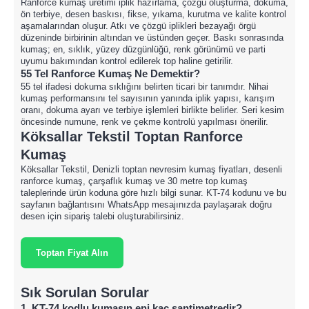
Ranforce kumaş üretimi iplik hazırlama, çözgü oluşturma, dokuma,
ön terbiye, desen baskısı, fikse, yıkama, kurutma ve kalite kontrol
aşamalarından oluşur. Atkı ve çözgü iplikleri bezayağı örgü
düzeninde birbirinin altından ve üstünden geçer. Baskı sonrasında
kumaş; en, sıklık, yüzey düzgünlüğü, renk görünümü ve parti
uyumu bakımından kontrol edilerek top haline getirilir.
55 Tel Ranforce Kumaş Ne Demektir?
55 tel ifadesi dokuma sıklığını belirten ticari bir tanımdır. Nihai
kumaş performansını tel sayısının yanında iplik yapısı, karışım
oranı, dokuma ayarı ve terbiye işlemleri birlikte belirler. Seri kesim
öncesinde numune, renk ve çekme kontrolü yapılması önerilir.
Köksallar Tekstil Toptan Ranforce
Kumaş
Köksallar Tekstil, Denizli toptan nevresim kumaş fiyatları, desenli
ranforce kumaş, çarşaflık kumaş ve 30 metre top kumaş
taleplerinde ürün koduna göre hızlı bilgi sunar. KT-74 kodunu ve bu
sayfanın bağlantısını WhatsApp mesajınızda paylaşarak doğru
desen için sipariş talebi oluşturabilirsiniz.
Toptan Fiyat Alın
Sık Sorulan Sorular
1. KT-74 kodlu kumaşın eni kaç santimetredir?