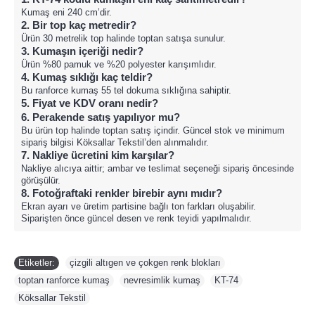
Kumaş eni 240 cm’dir.
2. Bir top kaç metredir?
Ürün 30 metrelik top halinde toptan satışa sunulur.
3. Kumaşın içeriği nedir?
Ürün %80 pamuk ve %20 polyester karışımlıdır.
4. Kumaş sıklığı kaç teldir?
Bu ranforce kumaş 55 tel dokuma sıklığına sahiptir.
5. Fiyat ve KDV oranı nedir?
6. Perakende satış yapılıyor mu?
Bu ürün top halinde toptan satış içindir. Güncel stok ve minimum
sipariş bilgisi Köksallar Tekstil’den alınmalıdır.
7. Nakliye ücretini kim karşılar?
Nakliye alıcıya aittir; ambar ve teslimat seçeneği sipariş öncesinde
görüşülür.
8. Fotoğraftaki renkler birebir aynı mıdır?
Ekran ayarı ve üretim partisine bağlı ton farkları oluşabilir.
Siparişten önce güncel desen ve renk teyidi yapılmalıdır.
Etiketler:
çizgili altıgen ve çokgen renk blokları
,
toptan ranforce kumaş
,
nevresimlik kumaş
,
KT-74
,
Köksallar Tekstil