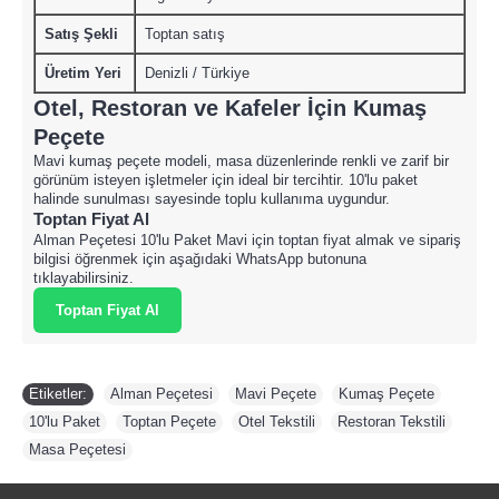
Satış Şekli
Toptan satış
Üretim Yeri
Denizli / Türkiye
Otel, Restoran ve Kafeler İçin Kumaş
Peçete
Mavi kumaş peçete modeli, masa düzenlerinde renkli ve zarif bir
görünüm isteyen işletmeler için ideal bir tercihtir. 10'lu paket
halinde sunulması sayesinde toplu kullanıma uygundur.
Toptan Fiyat Al
Alman Peçetesi 10'lu Paket Mavi için toptan fiyat almak ve sipariş
bilgisi öğrenmek için aşağıdaki WhatsApp butonuna
tıklayabilirsiniz.
Toptan Fiyat Al
Etiketler:
Alman Peçetesi
,
Mavi Peçete
,
Kumaş Peçete
,
10'lu Paket
,
Toptan Peçete
,
Otel Tekstili
,
Restoran Tekstili
,
Masa Peçetesi