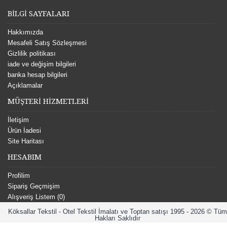
BİLGİ SAYFALARI
Hakkımızda
Mesafeli Satış Sözleşmesi
Gizlilik politikası
iade ve değişim bilgileri
banka hesap bilgileri
Açıklamalar
MÜŞTERİ HİZMETLERİ
İletişim
Ürün İadesi
Site Haritası
HESABIM
Profilim
Sipariş Geçmişim
Alışveriş Listem (
0
)
Köksallar Tekstil - Otel Tekstil İmalatı ve Toptan satışı 1995 - 2026 © Tüm
Hakları Saklıdır