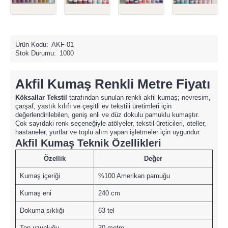
Ürün Kodu:
AKF-01
Stok Durumu:
1000
Akfil Kumaş Renkli Metre Fiyatı
Köksallar Tekstil
tarafından sunulan renkli akfil kumaş; nevresim,
çarşaf, yastık kılıfı ve çeşitli ev tekstili üretimleri için
değerlendirilebilen, geniş enli ve düz dokulu pamuklu kumaştır.
Çok sayıdaki renk seçeneğiyle atölyeler, tekstil üreticileri, oteller,
hastaneler, yurtlar ve toplu alım yapan işletmeler için uygundur.
Akfil Kumaş Teknik Özellikleri
Özellik
Değer
Kumaş içeriği
%100 Amerikan pamuğu
Kumaş eni
240 cm
Dokuma sıklığı
63 tel
Top uzunluğu
30 metre