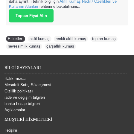
daha ayrıntılı teknik bilgi için
Akfil Kumaş Nedir? Özellikleri ve
Kullanım Alanları
rehberine bakabilirsiniz.
Toptan Fiyat Alın
Etiketler:
akfil kumaş
,
renkli akfil kumaş
,
toptan kumaş
,
nevresimlik kumaş
,
çarşaflık kumaş
BİLGİ SAYFALARI
Hakkımızda
Mesafeli Satış Sözleşmesi
Gizlilik politikası
iade ve değişim bilgileri
banka hesap bilgileri
Açıklamalar
MÜŞTERİ HİZMETLERİ
İletişim