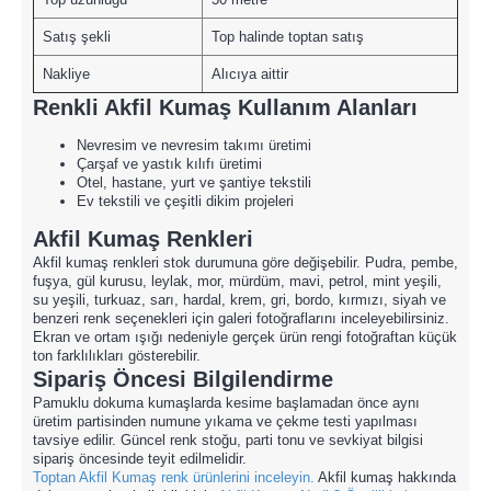
Satış şekli
Top halinde toptan satış
Nakliye
Alıcıya aittir
Renkli Akfil Kumaş Kullanım Alanları
Nevresim ve nevresim takımı üretimi
Çarşaf ve yastık kılıfı üretimi
Otel, hastane, yurt ve şantiye tekstili
Ev tekstili ve çeşitli dikim projeleri
Akfil Kumaş Renkleri
Akfil kumaş renkleri stok durumuna göre değişebilir. Pudra, pembe,
fuşya, gül kurusu, leylak, mor, mürdüm, mavi, petrol, mint yeşili,
su yeşili, turkuaz, sarı, hardal, krem, gri, bordo, kırmızı, siyah ve
benzeri renk seçenekleri için galeri fotoğraflarını inceleyebilirsiniz.
Ekran ve ortam ışığı nedeniyle gerçek ürün rengi fotoğraftan küçük
ton farklılıkları gösterebilir.
Sipariş Öncesi Bilgilendirme
Pamuklu dokuma kumaşlarda kesime başlamadan önce aynı
üretim partisinden numune yıkama ve çekme testi yapılması
tavsiye edilir. Güncel renk stoğu, parti tonu ve sevkiyat bilgisi
sipariş öncesinde teyit edilmelidir.
Toptan Akfil Kumaş renk ürünlerini inceleyin.
Akfil kumaş hakkında