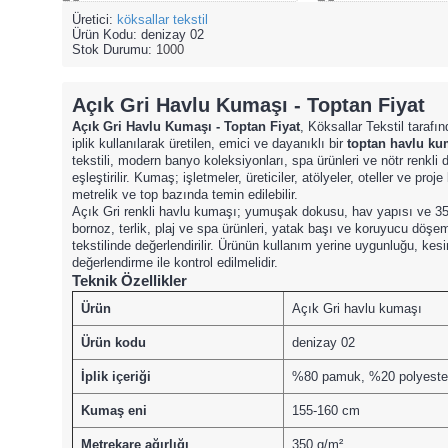
Üretici:
köksallar tekstil
Ürün Kodu:
denizay 02
Stok Durumu:
1000
Açık Gri Havlu Kumaşı - Toptan Fiyat
Açık Gri Havlu Kumaşı - Toptan Fiyat
, Köksallar Tekstil tara
iplik kullanılarak üretilen, emici ve dayanıklı bir
toptan havlu ku
tekstili, modern banyo koleksiyonları, spa ürünleri ve nötr renkli 
eşleştirilir. Kumaş; işletmeler, üreticiler, atölyeler, oteller ve pro
metrelik ve top bazında temin edilebilir.
Açık Gri renkli havlu kumaşı; yumuşak dokusu, hav yapısı ve 350 
bornoz, terlik, plaj ve spa ürünleri, yatak başı ve koruyucu döşe
tekstilinde değerlendirilir. Ürünün kullanım yerine uygunluğu, k
değerlendirme ile kontrol edilmelidir.
Teknik Özellikler
Ürün
Açık Gri havlu kumaşı
Ürün kodu
denizay 02
İplik içeriği
%80 pamuk, %20 polyeste
Kumaş eni
155-160 cm
Metrekare ağırlığı
350 g/m²