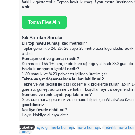
farklılık gösterebilir. Toptan havlu kumaşı fiyatı metre üzerinden 
aittir.
Toptan Fiyat Alın
Sık Sorulan Sorular
Bir top havlu kumaşı kaç metredir?
Toplar genellikle 24, 25, 26 veya 28 metre uzunluğundadır. Sevk
bildirilir.
Kumaşın eni ve gramajı nedir?
Kumaş eni 155-160 cm, metrekare ağırlığı yaklaşık 350 gramdır.
Havlu kumaşının içeriği nedir?
%80 pamuk ve %20 polyester iplikten üretilmiştir.
Tekne ve yat döşemesinde kullanılabilir mi?
Tekne ve yat tekstili ile bazı döşemelik projelerde kullanılabilir.
göre su, güneş, sürtünme ve bakım koşulları ayrıca değerlendirilm
Numune ve renk teyidi yapılabilir mi?
Stok durumuna göre renk ve numune bilgisi için WhatsApp üzerinde
geçebilirsiniz.
Nakliye ücrete dahil mi?
Hayır. Nakliye alıcıya aittir.
Etiketler:
açık gri havlu kumaşı
,
havlu kumaşı
,
metrelik havlu ku
kumaşı