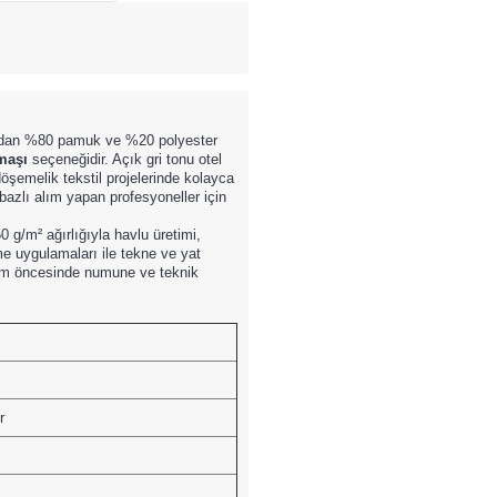
fından %80 pamuk ve %20 polyester
maşı
seçeneğidir. Açık gri tonu otel
döşemelik tekstil projelerinde kolayca
je bazlı alım yapan profesyoneller için
g/m² ağırlığıyla havlu üretimi,
me uygulamaları ile tekne ve yat
esim öncesinde numune ve teknik
r