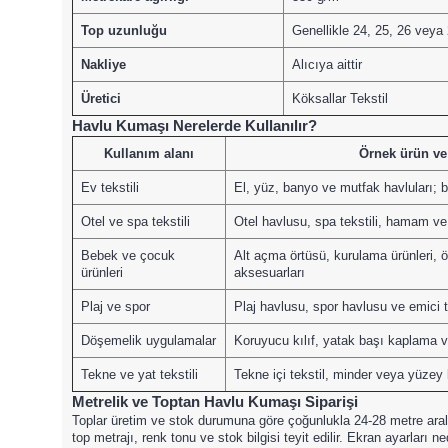
Top uzunluğu
Genellikle 24, 25, 26 veya
Nakliye
Alıcıya aittir
Üretici
Köksallar Tekstil
Havlu Kumaşı Nerelerde Kullanılır?
Kullanım alanı
Örnek ürün ve
Ev tekstili
El, yüz, banyo ve mutfak havluları; b
Otel ve spa tekstili
Otel havlusu, spa tekstili, hamam ve
Bebek ve çocuk
Alt açma örtüsü, kurulama ürünleri, 
ürünleri
aksesuarları
Plaj ve spor
Plaj havlusu, spor havlusu ve emici te
Döşemelik uygulamalar
Koruyucu kılıf, yatak başı kaplama
Tekne ve yat tekstili
Tekne içi tekstil, minder veya yüzey 
Metrelik ve Toptan Havlu Kumaşı Siparişi
Toplar üretim ve stok durumuna göre çoğunlukla 24-28 metre aral
top metrajı, renk tonu ve stok bilgisi teyit edilir. Ekran ayarları 