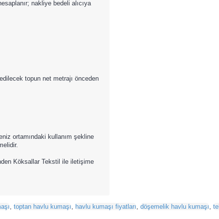
hesaplanır; nakliye bedeli alıcıya
 edilecek topun net metrajı önceden
 Deniz ortamındaki kullanım şekline
elidir.
n Köksallar Tekstil ile iletişime
maşı
,
toptan havlu kumaşı
,
havlu kumaşı fiyatları
,
döşemelik havlu kumaşı
,
t